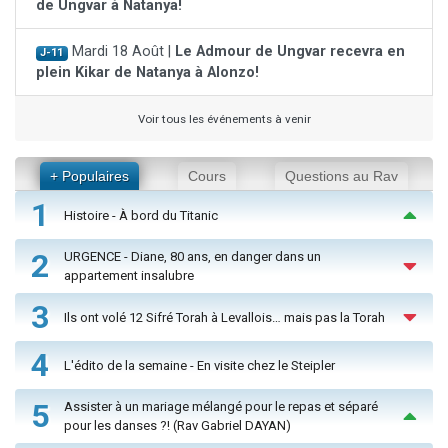
de Ungvar à Natanya!
Mardi 18 Août |
Le Admour de Ungvar recevra en
J-11
plein Kikar de Natanya à Alonzo!
Voir tous les événements à venir
+ Populaires
Cours
Questions au Rav
1
Histoire - À bord du Titanic
2
URGENCE - Diane, 80 ans, en danger dans un
appartement insalubre
3
Ils ont volé 12 Sifré Torah à Levallois… mais pas la Torah
4
L'édito de la semaine - En visite chez le Steipler
5
Assister à un mariage mélangé pour le repas et séparé
pour les danses ?! (Rav Gabriel DAYAN)