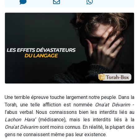
2 personnes viennent de nous rejoindre sur WhatsApp
2 nouvelles musiques dans Torah-Box Music
3 personnes viennent de nous rejoindre sur WhatsApp
8 personnes viennent de faire un don pour Tsédaka : pauvres d'Israel
2 personnes viennent de faire un don pour 1 Journée de Vacances Pour les Enfants
Une terrible épreuve touche largement notre peuple. Dans la
Torah, une telle affliction est nommée
Ona'at Dévarim
-
l’abus verbal. Nous connaissons bien les interdits liés au
Lachon Hara’
(médisance), mais les interdits liés à la
Ona'at Dévarim
sont moins connus. En réalité, la plupart des
gens ne connaissent même pas leur existence.