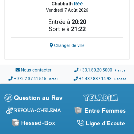
Chabbath
Réé
Vendredi 7 Août 2026
Entrée à
20:20
Sortie à
21:22
Changer de ville
Nous contacter
+33.1.80.20.5000
France
+972.2.37.41.515
+1.437.887.14.93
Israël
Canada