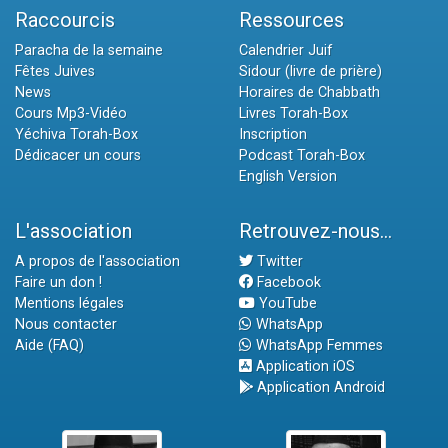
Raccourcis
Ressources
Paracha de la semaine
Calendrier Juif
Fêtes Juives
Sidour (livre de prière)
News
Horaires de Chabbath
Cours Mp3-Vidéo
Livres Torah-Box
Yéchiva Torah-Box
Inscription
Dédicacer un cours
Podcast Torah-Box
English Version
L'association
Retrouvez-nous...
A propos de l'association
Twitter
Faire un don !
Facebook
Mentions légales
YouTube
Nous contacter
WhatsApp
Aide (FAQ)
WhatsApp Femmes
Application iOS
Application Android