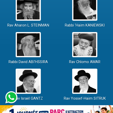
Rav Aharon L. STEINMAN
Rabbi 'Haïm KANIEWSKI
Rabbi David ABI'HSSIRA
Rav Chlomo AMAR
Rav Israël GANTZ
Rav Yossef-Haïm SITRUK