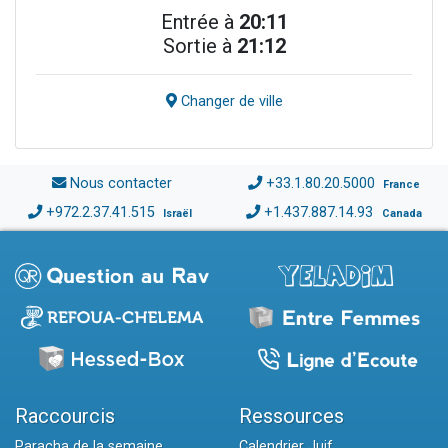
Entrée à
20:11
Sortie à
21:12
Changer de ville
Nous contacter
+33.1.80.20.5000
France
+972.2.37.41.515
+1.437.887.14.93
Israël
Canada
Raccourcis
Ressources
Paracha de la semaine
Calendrier Juif