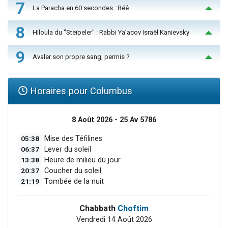
7
La Paracha en 60 secondes : Réé
8
Hiloula du "Steïpeler" : Rabbi Ya’acov Israël Kanievsky
9
Avaler son propre sang, permis ?
Horaires pour Columbus
8 Août 2026 - 25 Av 5786
05:38
Mise des Téfilines
06:37
Lever du soleil
13:38
Heure de milieu du jour
20:37
Coucher du soleil
21:19
Tombée de la nuit
Chabbath
Choftim
Vendredi 14 Août 2026