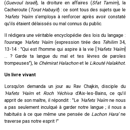
(
Guevoul Israël
), la droiture en affaires (
Sfat Tamim
), la
Cacheroute (
Torat Habayit
) : ce sont tous des sujets que le
‘Hafets ‘Haïm
s’employa à renforcer après avoir constaté
qu’ils étaient délaissés ou mal connus du public.
Il rédigera une véritable encyclopédie des lois du langage :
l’ouvrage
‘Hafets ‘Haïm
(expression tirée des
Téhilim
34,
13-14 : "Qui est l’homme qui aspire à la vie [
‘Hafets ‘Haïm
]
… ? Garde ta langue du mal et tes lèvres de paroles
trompeuses"), le
Chémirat Halachon
et le
Likouté Halakhot.
Un livre vivant
Lorsqu’on demanda un jour au Rav Chajkin, disciple du
‘Hafets ‘Haïm
et
Roch Yéchiva
d’Aix-les-Bains, ce qu’il
apprit de son maître, il répondit : "Le
‘Hafets ‘Haïm
ne nous
a pas seulement inculqué à garder notre langue ; il nous a
habitués à ce que même une pensée de
Lachon Hara’
ne
traverse pas notre esprit !"