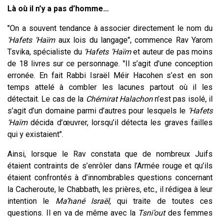
Là où il n’y a pas d’homme…
"On a souvent tendance à associer directement le nom du
‘Hafets ‘Haïm
aux lois du langage", commence Rav Yarom
Tsvika, spécialiste du
‘Hafets ‘Haïm
et auteur de pas moins
de 18 livres sur ce personnage. "Il s’agit d’une conception
erronée. En fait Rabbi Israël Méir Hacohen s’est en son
temps attelé à combler les lacunes partout où il les
détectait. Le cas de la
Chémirat Halachon
n’est pas isolé, il
s’agit d’un domaine parmi d’autres pour lesquels le
‘Hafets
‘Haïm
décida d’œuvrer, lorsqu’il détecta les graves failles
qui y existaient".
Ainsi, lorsque le Rav constata que de nombreux Juifs
étaient contraints de s’enrôler dans l’Armée rouge et qu’ils
étaient confrontés à d’innombrables questions concernant
la Cacheroute, le Chabbath, les prières, etc., il rédigea à leur
intention le
Ma’hané Israël
, qui traite de toutes ces
questions. Il en va de même avec la
Tsni’out
des femmes