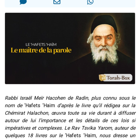
13 personnes viennent de demander une bénédiction
30 personnes viennent de faire un don pour Sauvez la jambe de Yohan
Il reste 49 places pour étudier en groupe sur Zoom
12 nouvelles musiques dans Torah-Box Music
29 personnes viennent de demander une bénédiction
Rabbi Israël Meïr Hacohen de Radin, plus connu sous le
nom de
‘Hafets ‘Haïm
d’après le livre qu’il rédigea sur la
Chémirat Halachon, œuvra toute sa vie durant à diffuser
autour de lui l’importance et les détails de ces lois si
impératives et complexes. Le Rav Tsvika Yarom, auteur de
quelques 18 livres sur le
‘Hafets ‘Haïm
, nous dresse un