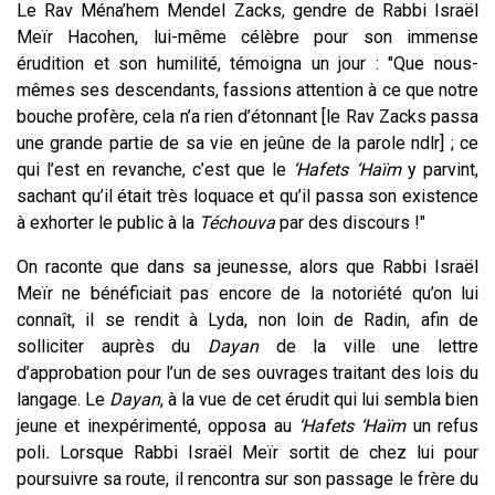
Le Rav Ména’hem Mendel Zacks, gendre de Rabbi Israël
Meïr Hacohen, lui-même célèbre pour son immense
érudition et son humilité, témoigna un jour : "Que nous-
mêmes ses descendants, fassions attention à ce que notre
bouche profère, cela n’a rien d’étonnant [le Rav Zacks passa
une grande partie de sa vie en jeûne de la parole ndlr] ; ce
qui l’est en revanche, c’est que le
‘Hafets ‘Haïm
y parvint,
sachant qu’il était très loquace et qu’il passa son existence
à exhorter le public à la
Téchouva
par des discours
!"
On raconte que dans sa jeunesse, alors que Rabbi Israël
Meïr ne bénéficiait pas encore de la notoriété qu’on lui
connaît, il se rendit à Lyda, non loin de Radin, afin de
solliciter auprès du
Dayan
de la ville une lettre
d’approbation pour l’un de ses ouvrages traitant des lois du
langage. Le
Dayan
, à la vue de cet érudit qui lui sembla bien
jeune et inexpérimenté, opposa au
‘Hafets ‘Haïm
un refus
poli
.
Lorsque Rabbi Israël Meïr sortit de chez lui pour
poursuivre sa route, il rencontra sur son passage le frère du