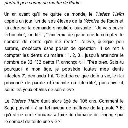
portrait peu connu du maître de Radin.
Un an avant qu’il ne quitte ce monde, le
‘Hafets ‘Haïm
appela un jour l’un de ses élèves de la
Yéchiva
de Radin et
lui adressa la demande singulière suivante : "Je vais ouvrir
la bouche", lui dit-il ; "j’aimerais de grâce que tu comptes le
nombre de dents qu’il me reste". L’élève, quelque peu
surpris, s’exécuta sans poser de question. Il se mit à
compter les dents du maître : 1, 2, 3… jusqu’à atteindre le
nombre de 32. "32 dents !", annonça-t-il. "Très bien. Sais-tu
pourquoi, à mon âge, je possède toutes mes dents
intactes ?", demanda-t-il. "C’est parce que de ma vie, je n’ai
prononcé de parole offensante ou interdite", poursuivit-il,
sous les yeux ébahis de son élève.
Le
‘Hafets ‘Haïm
était alors âgé de 106 ans. Comment le
Sage parvint-il à un tel niveau de maîtrise de la parole ? Et
qu’est-ce qui le poussa à faire du domaine du langage pur
le combat de toute une vie ?