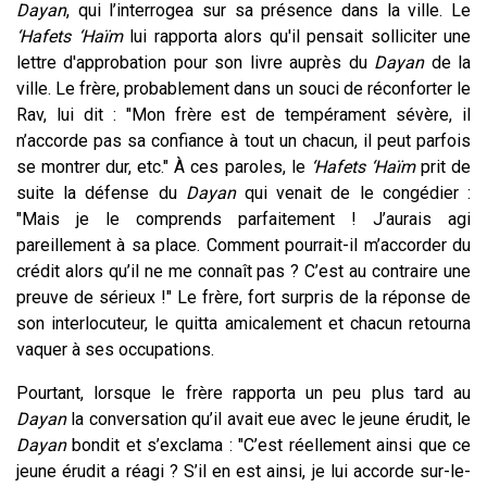
Dayan
, qui l’interrogea sur sa présence dans la ville. Le
‘Hafets ‘Haïm
lui rapporta alors qu'il pensait solliciter une
lettre d'approbation pour son livre auprès du
Dayan
de la
ville. Le frère, probablement dans un souci de réconforter le
Rav, lui dit : "Mon frère est de tempérament sévère, il
n’accorde pas sa confiance à tout un chacun, il peut parfois
se montrer dur, etc." À ces paroles, le
‘Hafets ‘Haïm
prit de
suite la défense du
Dayan
qui venait de le congédier :
"Mais je le comprends parfaitement ! J’aurais agi
pareillement à sa place. Comment pourrait-il m’accorder du
crédit alors qu’il ne me connaît pas ? C’est au contraire une
preuve de sérieux !" Le frère, fort surpris de la réponse de
son interlocuteur, le quitta amicalement et chacun retourna
vaquer à ses occupations.
Pourtant, lorsque le frère rapporta un peu plus tard au
Dayan
la conversation qu’il avait eue avec le jeune érudit, le
Dayan
bondit et s’exclama : "C’est réellement ainsi que ce
jeune érudit a réagi ? S’il en est ainsi, je lui accorde sur-le-