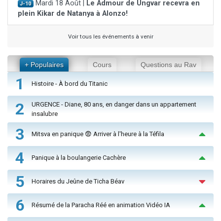
Mardi 18 Août |
Le Admour de Ungvar recevra en
J-10
plein Kikar de Natanya à Alonzo!
Voir tous les événements à venir
+ Populaires
Cours
Questions au Rav
1
Histoire - À bord du Titanic
2
URGENCE - Diane, 80 ans, en danger dans un appartement
insalubre
3
Mitsva en panique 😨 Arriver à l'heure à la Téfila
4
Panique à la boulangerie Cachère
5
Horaires du Jeûne de Ticha Béav
6
Résumé de la Paracha Réé en animation Vidéo IA