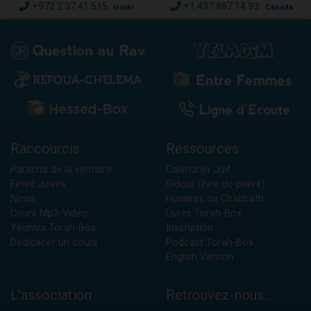
+972.2.37.41.515
+1.437.887.14.93
Israël
Canada
Raccourcis
Ressources
Paracha de la semaine
Calendrier Juif
Fêtes Juives
Sidour (livre de prière)
News
Horaires de Chabbath
Cours Mp3-Vidéo
Livres Torah-Box
Yéchiva Torah-Box
Inscription
Dédicacer un cours
Podcast Torah-Box
English Version
L'association
Retrouvez-nous...