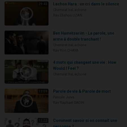
Lachon Hara : un cri dans le silence
29:43
Chemirat haLachone
Rav Eliahou UZAN
Ben Hamétsarim - La parole, une
arme à double tranchant !
Chemirat haLachone
Rav Ron CHAYA
4 mots qui changent une vie : How
Would I Feel ?
Chemirat haLachone
Parole de vie & Parole de mort
13:09
Pensée Juive
Rav Raphaël SADIN
Comment savoir si on connait une
11:22
personne ?