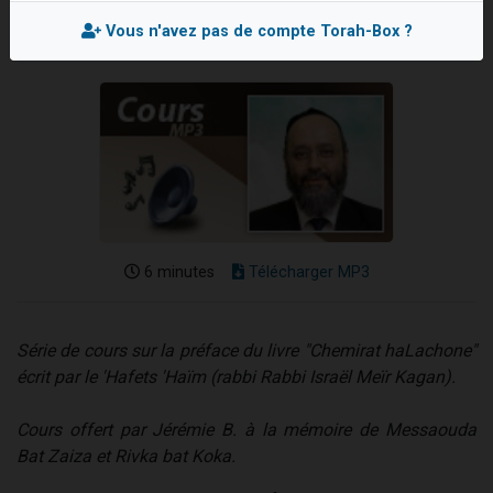
3 personnes viennent de nous rejoindre sur WhatsApp
Vous n'avez pas de compte Torah-Box ?
2 nouvelles musiques dans Torah-Box Music
8 personnes viennent de faire un don pour Tsédaka : pauvres d'Israel
Nouvelle émission radio : Visions de grandeur n°104 : Le Chabbath et le Birkat Hamazone à travers le temps
4 personnes viennent de nous rejoindre sur WhatsApp
6 minutes
Télécharger MP3
Série de cours sur la préface du livre "Chemirat haLachone"
écrit par le 'Hafets 'Haïm (rabbi Rabbi Israël Meïr Kagan).
Cours offert par Jérémie B. à la mémoire de Messaouda
Bat Zaiza et Rivka bat Koka.