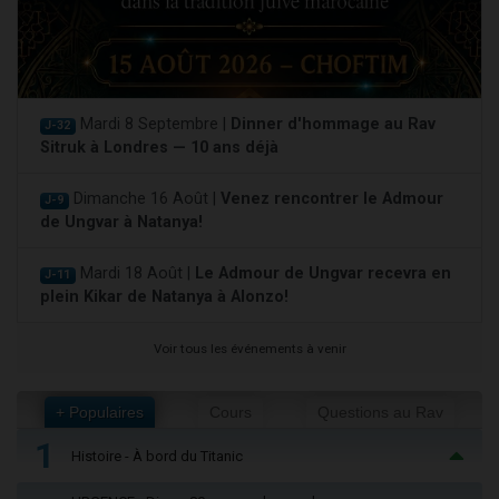
Mardi 8 Septembre |
Dinner d'hommage au Rav
J-32
Sitruk à Londres — 10 ans déjà
Dimanche 16 Août |
Venez rencontrer le Admour
J-9
de Ungvar à Natanya!
Mardi 18 Août |
Le Admour de Ungvar recevra en
J-11
plein Kikar de Natanya à Alonzo!
Voir tous les événements à venir
+ Populaires
Cours
Questions au Rav
1
Histoire - À bord du Titanic