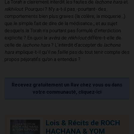
La Torah a clairement interdit les fautes de
lachone hara
et
rékhilout
. Pourquoi ? N’y a-t-il pas -pourtant- des
comportements bien plus graves (la colère, la moquerie…)
que le simple fait de dire de la médisance ; et au sujet
desquels la Torah n’a pourtant pas formulé d’interdiction
explicite ? En quoi la
avéra
de
rékhilout
diffère-t-elle de
celle de
lachone hara
? L’interdit d’accepter du
lachone
hara
implique-t-il qu’il ne faille pas du tout tenir compte des
propos péjoratifs qu’on a entendus ?
Recevez gratuitement un Rav chez vous ou dans
votre communauté, cliquez-ici
Lois & Récits de ROCH
HACHANA & YOM