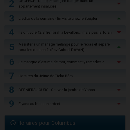
2
URGENCE - Diane, 80 ans, en danger dans un
appartement insalubre
3
L'édito de la semaine - En visite chez le Steipler
4
Ils ont volé 12 Sifré Torah à Levallois… mais pas la Torah
5
Assister à un mariage mélangé pour le repas et séparé
pour les danses ?! (Rav Gabriel DAYAN)
6
Je manque d'estime de moi, comment y remédier ?
7
Horaires du Jeûne de Ticha Béav
8
DERNIERS JOURS : Sauvez la jambe de Yohan
9
Elyana au buisson ardent
Horaires pour Columbus