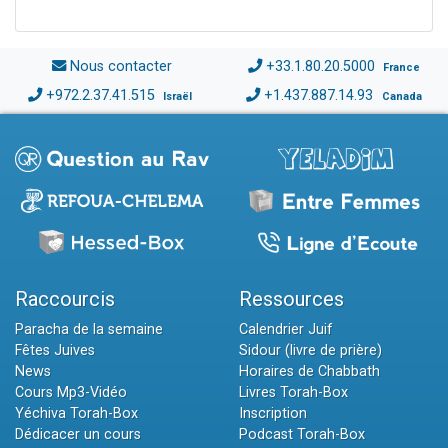
Nous contacter
+33.1.80.20.5000
France
+972.2.37.41.515
+1.437.887.14.93
Israël
Canada
Raccourcis
Ressources
Paracha de la semaine
Calendrier Juif
Fêtes Juives
Sidour (livre de prière)
News
Horaires de Chabbath
Cours Mp3-Vidéo
Livres Torah-Box
Yéchiva Torah-Box
Inscription
Dédicacer un cours
Podcast Torah-Box