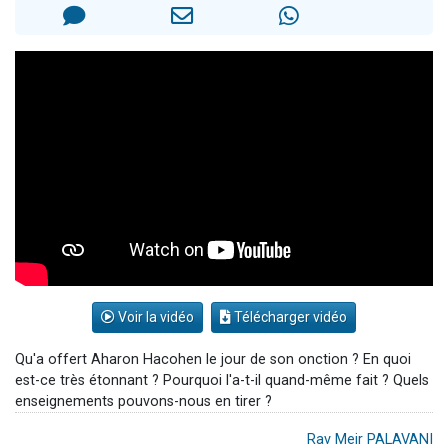
29 personnes viennent de demander une bénédiction
Il reste 49 places pour étudier en groupe sur Zoom
16 personnes viennent de faire un don pour Diane, 80 ans, dans un appartement insalubre
2 personnes viennent de nous rejoindre sur WhatsApp
6 personnes viennent de nous rejoindre sur WhatsApp
Voir la vidéo
Télécharger vidéo
Qu'a offert Aharon Hacohen le jour de son onction ? En quoi
est-ce très étonnant ? Pourquoi l'a-t-il quand-même fait ? Quels
enseignements pouvons-nous en tirer ?
Rav Meir PALAVANI