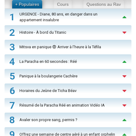
+ Populaires
Cours
Questions au Rav
1
URGENCE - Diane, 80 ans, en danger dans un
appartement insalubre
2
Histoire - À bord du Titanic
3
Mitsva en panique 😨 Arriver à l'heure à la Téfila
4
La Paracha en 60 secondes : Réé
5
Panique à la boulangerie Cachère
6
Horaires du Jeûne de Ticha Béav
7
Résumé de la Paracha Réé en animation Vidéo IA
8
Avaler son propre sang, permis ?
9
Offrez une semaine de centre aéré à un enfant orphelin