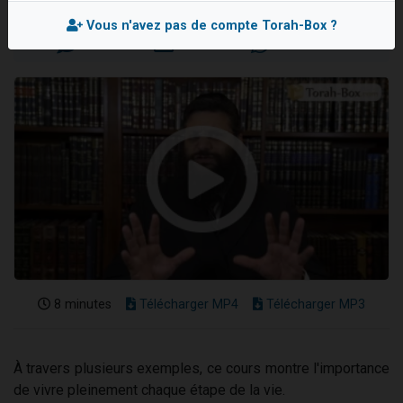
Mis en ligne le Mercredi 24 Octobre 2018
2 personnes viennent de faire un don pour 1 Journée de Vacances Pour les Enfants
Vous n'avez pas de compte Torah-Box ?
17 personnes viennent de demander une bénédiction
4 personnes viennent de nous rejoindre sur WhatsApp
Il reste 49 places pour étudier en groupe sur Zoom
2 personnes viennent de nous rejoindre sur WhatsApp
8 minutes
Télécharger MP4
Télécharger MP3
À travers plusieurs exemples, ce cours montre l'importance
de vivre pleinement chaque étape de la vie.