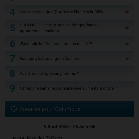
4
Mitsva en panique 😨 Arriver à l'heure à la Téfila
5
URGENCE - Diane, 80 ans, en danger dans un
appartement insalubre
6
J'ai oublié les "bénédictions du matin" ?!
7
Panique à la boulangerie Cachère
8
Avaler son propre sang, permis ?
9
Offrez une semaine de centre aéré à un enfant orphelin
Horaires pour Columbus
9 Août 2026 - 26 Av 5786
05:39
Mise des Téfilines