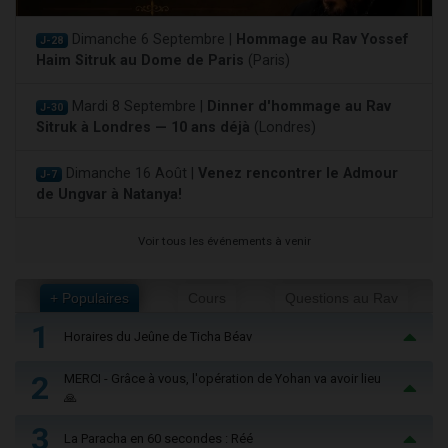
Dimanche 6 Septembre |
Hommage au Rav Yossef
J-28
Haim Sitruk au Dome de Paris
(Paris)
Mardi 8 Septembre |
Dinner d'hommage au Rav
J-30
Sitruk à Londres — 10 ans déjà
(Londres)
Dimanche 16 Août |
Venez rencontrer le Admour
J-7
de Ungvar à Natanya!
Voir tous les événements à venir
+ Populaires
Cours
Questions au Rav
1
Horaires du Jeûne de Ticha Béav
2
MERCI - Grâce à vous, l'opération de Yohan va avoir lieu
🙏
3
La Paracha en 60 secondes : Réé