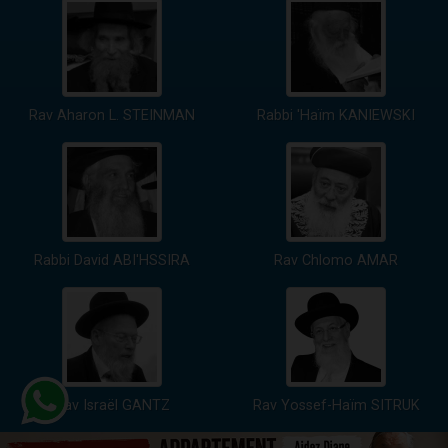
Rav Aharon L. STEINMAN
Rabbi 'Haïm KANIEWSKI
Rabbi David ABI'HSSIRA
Rav Chlomo AMAR
Rav Israël GANTZ
Rav Yossef-Haïm SITRUK