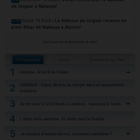
J-9
de Ungvar à Natanya!
Mardi 18 Août |
Le Admour de Ungvar recevra en
J-11
plein Kikar de Natanya à Alonzo!
Voir tous les événements à venir
+ Populaires
Cours
Questions au Rav
1
Histoire - À bord du Titanic
2
URGENCE - Diane, 80 ans, en danger dans un appartement
insalubre
3
Ils ont volé 12 Sifré Torah à Levallois… mais pas la Torah
4
L'édito de la semaine - En visite chez le Steipler
5
Je manque d'estime de moi, comment y remédier ?