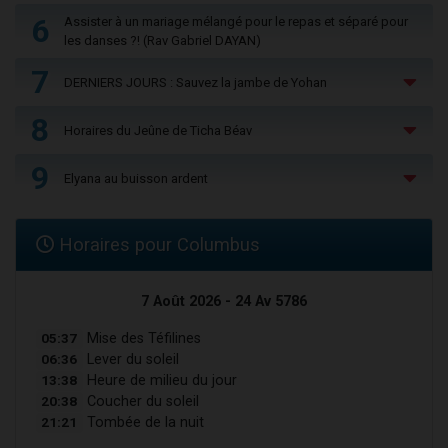
6
Assister à un mariage mélangé pour le repas et séparé pour
les danses ?! (Rav Gabriel DAYAN)
7
DERNIERS JOURS : Sauvez la jambe de Yohan
8
Horaires du Jeûne de Ticha Béav
9
Elyana au buisson ardent
Horaires pour Columbus
7 Août 2026 - 24 Av 5786
05:37
Mise des Téfilines
06:36
Lever du soleil
13:38
Heure de milieu du jour
20:38
Coucher du soleil
21:21
Tombée de la nuit