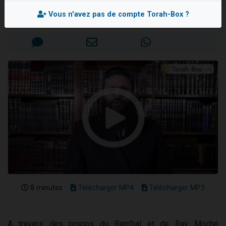
Rav Israël-Méïr CREMISI
Nouvelle émission radio : Visions de grandeur n°104 : Le Chabbath et le Birkat Hamazone à travers le temps
Vous n'avez pas de compte Torah-Box ?
Mis en ligne le Lundi 25 Février 2019
61 personnes viennent de demander une bénédiction
Ariel vient de donner son Maasser
Il reste 49 places pour étudier en groupe sur Zoom
Eva vient de donner son Maasser
8 minutes
Télécharger MP4
Télécharger MP3
A travers des propos du Ram'hal et de Rav Moché