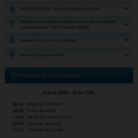
6
DERNIERS JOURS : Sauvez la jambe de Yohan
7
Assister à un mariage mélangé pour le repas et séparé
pour les danses ?! (Rav Gabriel DAYAN)
8
Horaires du Jeûne de Ticha Béav
9
Elyana au buisson ardent
Horaires pour Columbus
6 Août 2026 - 23 Av 5786
05:36
Mise des Téfilines
06:35
Lever du soleil
13:38
Heure de milieu du jour
20:39
Coucher du soleil
21:22
Tombée de la nuit