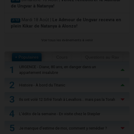
J-10
de Ungvar à Natanya!
Mardi 18 Août |
Le Admour de Ungvar recevra en
J-12
plein Kikar de Natanya à Alonzo!
Voir tous les événements à venir
+ Populaires
Cours
Questions au Rav
1
URGENCE - Diane, 80 ans, en danger dans un
appartement insalubre
2
Histoire - À bord du Titanic
3
Ils ont volé 12 Sifré Torah à Levallois… mais pas la Torah
4
L'édito de la semaine - En visite chez le Steipler
5
Je manque d'estime de moi, comment y remédier ?