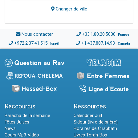
Changer de ville
Nous contacter
+33.1.80.20.5000
France
+972.2.37.41.515
+1.437.887.14.93
Israël
Canada
Raccourcis
Ressources
Paracha de la semaine
Calendrier Juif
Fêtes Juives
Sidour (livre de prière)
News
Horaires de Chabbath
Cours Mp3-Vidéo
Livres Torah-Box