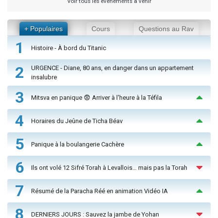
Voir tous les événements à venir
+ Populaires
Cours
Questions au Rav
1
Histoire - À bord du Titanic
2
URGENCE - Diane, 80 ans, en danger dans un appartement
insalubre
3
Mitsva en panique 😨 Arriver à l'heure à la Téfila
4
Horaires du Jeûne de Ticha Béav
5
Panique à la boulangerie Cachère
6
Ils ont volé 12 Sifré Torah à Levallois… mais pas la Torah
7
Résumé de la Paracha Réé en animation Vidéo IA
8
DERNIERS JOURS : Sauvez la jambe de Yohan