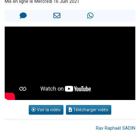
Mis en ligne le Mercredi 16 Juin 2021
Il reste 49 places pour étudier en groupe sur Zoom
12 nouvelles musiques dans Torah-Box Music
3 personnes viennent de nous rejoindre sur WhatsApp
2 personnes viennent de nous rejoindre sur WhatsApp
2 personnes viennent de nous rejoindre sur WhatsApp
Voir la vidéo
Télécharger vidéo
Rav Raphaël SADIN