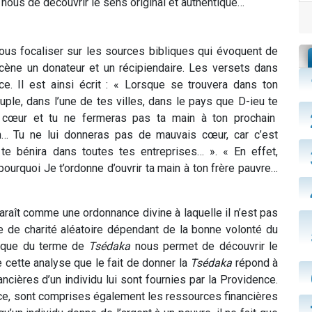
 nous de découvrir le sens original et authentique…
ous focaliser sur les sources bibliques qui évoquent de
cène un donateur et un récipiendaire. Les versets dans
. Il est ainsi écrit : « Lorsque se trouvera dans ton
ple, dans l’une de tes villes, dans le pays que D-ieu te
n cœur et tu ne fermeras pas ta main à ton prochain
n… Tu ne lui donneras pas de mauvais cœur, car c’est
e bénira dans toutes tes entreprises… ». « En effet,
 pourquoi Je t’ordonne d’ouvrir ta main à ton frère pauvre…
raît comme une ordonnance divine à laquelle il n’est pas
 de charité aléatoire dépendant de la bonne volonté du
ntique du terme de
Tsédaka
nous permet de découvrir le
 de cette analyse que le fait de donner la
Tsédaka
répond à
ancières d’un individu lui sont fournies par la Providence.
ce, sont comprises également les ressources financières