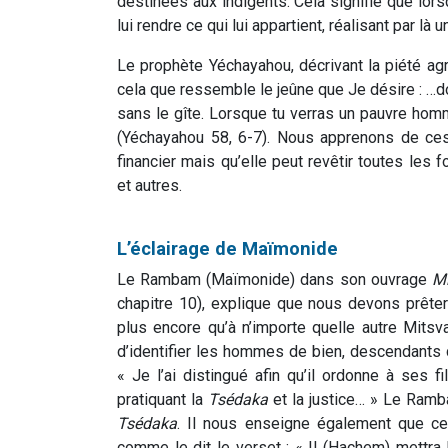
destinées aux indigents. Cela signifie que lorsq
lui rendre ce qui lui appartient, réalisant par là u
Le prophète Yéchayahou, décrivant la piété agr
cela que ressemble le jeûne que Je désire : …do
sans le gîte. Lorsque tu verras un pauvre homm
(Yéchayahou 58, 6-7). Nous apprenons de ce
financier mais qu’elle peut revêtir toutes les 
et autres.
L’éclairage de Maïmonide
Le Rambam (Maïmonide) dans son ouvrage
M
chapitre 10), explique que nous devons prêter
plus encore qu’à n’importe quelle autre Mitsva
d’identifier les hommes de bien, descendants
« Je l’ai distingué afin qu’il ordonne à ses
pratiquant la
Tsédaka
et la justice… » Le Ramb
Tsédaka
. Il nous enseigne également que celui
comme le dit le verset : « Il (Hachem) mettra l