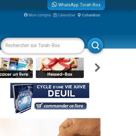
WhatsApp Torah-Box
Mon compte
Calendrier
Columbus
bre
racha
Divertissements
Livres
Rabbanim