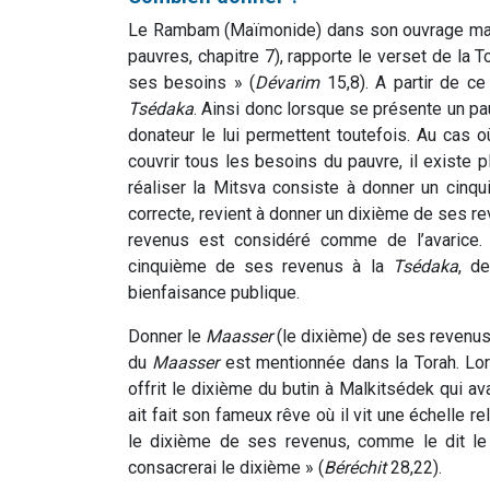
Le Rambam (Maïmonide) dans son ouvrage maj
pauvres, chapitre 7), rapporte le verset de la T
ses besoins » (
Dévarim
15,8). A partir de ce 
Tsédaka
. Ainsi donc lorsque se présente un pa
donateur le lui permettent toutefois. Au cas o
couvrir tous les besoins du pauvre, il existe p
réaliser la Mitsva consiste à donner un cinq
correcte, revient à donner un dixième de ses r
revenus est considéré comme de l’avarice. 
cinquième de ses revenus à la
Tsédaka
, d
bienfaisance publique.
Donner le
Maasser
(le dixième) de ses revenus 
du
Maasser
est mentionnée dans la Torah. Lors
offrit le dixième du butin à Malkitsédek qui ava
ait fait son fameux rêve où il vit une échelle re
le dixième de ses revenus, comme le dit le 
consacrerai le dixième » (
Béréchit
28,22).