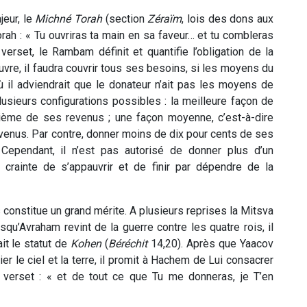
eur, le
Michné Torah
(section
Zéraïm
, lois des dons aux
orah : « Tu ouvriras ta main en sa faveur… et tu combleras
verset, le Rambam définit et quantifie l’obligation de la
uvre, il faudra couvrir tous ses besoins, si les moyens du
ù il adviendrait que le donateur n’ait pas les moyens de
lusieurs configurations possibles : la meilleure façon de
uième de ses revenus ; une façon moyenne, c’est-à-dire
evenus. Par contre, donner moins de dix pour cents de ses
Cependant, il n’est pas autorisé de donner plus d’un
e crainte de s’appauvrir et de finir par dépendre de la
constitue un grand mérite. A plusieurs reprises la Mitsva
qu’Avraham revint de la guerre contre les quatre rois, il
it le statut de
Kohen
(
Béréchit
14,20). Après que Yaacov
lier le ciel et la terre, il promit à Hachem de Lui consacrer
verset : « et de tout ce que Tu me donneras, je T’en