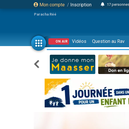
Mon compte
/
Inscription
17 personnes
4 personnes 
Paracha Réé
Il reste 
23 person
Eva vient de
Vidéos
Question au Rav
ON AIR
4 personnes 
3 personnes 
3 personn
Odaya vient 
13 personnes
2 personnes 
30 perso
12 nouve
Il reste 
3 personnes 