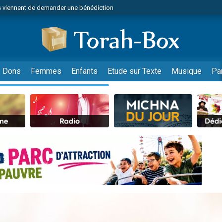
 viennent de demander une bénédiction
viennent de nous rejoindre sur WhatsApp
49 places pour étudier en groupe sur Zoom
nes viennent de faire un don pour Diane, 80 ans, dans un appartement insalu
 donner son Maasser
Dons
Femmes
Enfants
Etude sur Texte
Musique
Pa
viennent de nous rejoindre sur WhatsApp
viennent de nous rejoindre sur WhatsApp
es viennent de faire un don pour 5 jours de vacances aux Orphelins
de donner son Maasser
 viennent de demander une bénédiction
viennent de nous rejoindre sur WhatsApp
nnes viennent de faire un don pour Sauvez la jambe de Yohan
lles musiques dans Torah-Box Music
49 places pour étudier en groupe sur Zoom
viennent de nous rejoindre sur WhatsApp