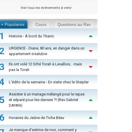
Voir tous les événements à venir
+ Populaires
Cours
Questions au Rav
1
Histoire - À bord du Titanic
2
URGENCE - Diane, 80 ans, en danger dans un
appartement insalubre
3
Ils ont volé 12 Sifré Torah à Levallois… mais
pas la Torah
4
L'édito de la semaine - En visite chez le Steipler
Assister à un mariage mélangé pour le repas
5
et séparé pour les danses ?! (Rav Gabriel
DAYAN)
6
Horaires du Jeûne de Ticha Béav
Je manque d'estime de moi, comment y