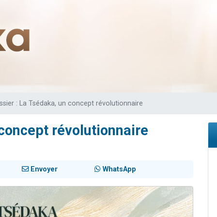
viennent de nous rejoindre sur WhatsApp
les musiques dans Torah-Box Music
viennent de nous rejoindre sur WhatsApp
es viennent de faire un don pour Tsédaka : pauvres d'Israel
es viennent de faire un don pour 1 Journée de Vacances Pour les Enfants
ssier : La Tsédaka, un concept révolutionnaire
 concept révolutionnaire
Envoyer
WhatsApp