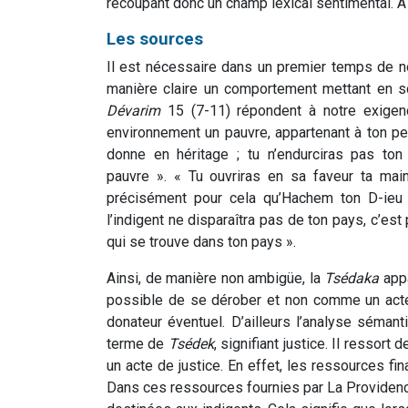
recoupant donc un champ lexical sentimental. A
Les sources
Il est nécessaire dans un premier temps de n
manière claire un comportement mettant en s
Dévarim
15 (7-11) répondent à notre exigence
environnement un pauvre, appartenant à ton peu
donne en héritage ; tu n’endurciras pas to
pauvre ». « Tu ouvriras en sa faveur ta mai
précisément pour cela qu’Hachem ton D-ieu t
l’indigent ne disparaîtra pas de ton pays, c’est
qui se trouve dans ton pays ».
Ainsi, de manière non ambigüe, la
Tsédaka
appa
possible de se dérober et non comme un acte
donateur éventuel. D’ailleurs l’analyse séma
terme de
Tsédek
, signifiant justice. Il ressort
un acte de justice. En effet, les ressources fin
Dans ces ressources fournies par La Providen