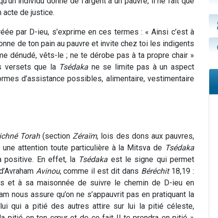
u’un individu donne de l’argent à un pauvre, il ne fait que
n acte de justice.
éée par D-ieu, s’exprime en ces termes : « Ainsi c’est à
nne de ton pain au pauvre et invite chez toi les indigents
e dénudé, vêts-le ; ne te dérobe pas à ta propre chair »
s versets que la
Tsédaka
ne se limite pas à un aspect
formes d’assistance possibles, alimentaire, vestimentaire
ichné Torah
(section
Zéraïm
, lois des dons aux pauvres,
 une attention toute particulière à la Mitsva de
Tsédaka
 positive. En effet, la
Tsédaka
est le signe qui permet
 d’Avraham
Avinou
, comme il est dit dans
Béréchit
18,19 :
 fils et à sa maisonnée de suivre le chemin de D-ieu en
am nous assure qu’on ne s’appauvrit pas en pratiquant la
 qui a pitié des autres attire sur lui la pitié céleste,
a pitié en ton cœur et de ce fait Il te prendra en pitié »