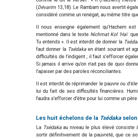
(
Dévarim
13,18). Le Rambam nous avertit égale
considéré comme un renégat, au même titre que le 
Il nous enseigne également qu’Hachem est 
mentionné dans le texte
Nichmat Kol ‘Haï
que 
Tu entends ». Il est interdit de donner la
Tséda
faut donner la
Tsédaka
en étant souriant et ag
difficultés de l’indigent ; il faut s’efforcer é
Si jamais il arrive qu’on n’ait pas de quoi donn
l’apaiser par des paroles réconciliantes.
Il est interdit de réprimander le pauvre ou d’él
lui du fait de ses difficultés financières. Humi
faudra s’efforcer d’être pour lui comme un pèr
Les huit échelons de la
Tsédaka
selon
La
Tsédaka
au niveau le plus élevé consiste à
sortir définitivement de la pauvreté, que ce so