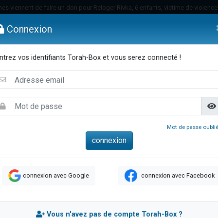
es viennent de faire un don pour Reloger Rivka, 6 enfants, victime de violences
es viennent de faire un don pour 1 Journée de Vacances Pour les Enfants
Connexion
 viennent de demander une bénédiction
viennent de nous rejoindre sur WhatsApp
ntrez vos identifiants Torah-Box et vous serez connecté !
49 places pour étudier en groupe sur Zoom
emmes
Enfants
Etude sur Texte
Musique
Paracha
Di
nes viennent de faire un don pour Diane, 80 ans, dans un appartement insalu
 donner son Maasser
viennent de nous rejoindre sur WhatsApp
viennent de nous rejoindre sur WhatsApp
Mot de passe oublié
es viennent de faire un don pour 5 jours de vacances aux Orphelins
de donner son Maasser
viennent de nous rejoindre sur WhatsApp
connexion avec Google
connexion avec Facebook
 viennent de demander une bénédiction
lles musiques dans Torah-Box Music
nnes viennent de faire un don pour Sauvez la jambe de Yohan
Vous n'avez pas de compte Torah-Box ?