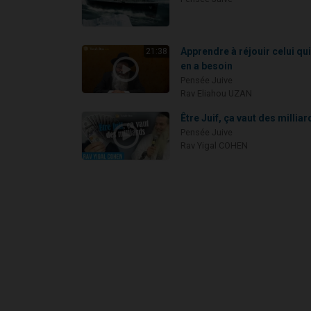
Apprendre à réjouir celui qu
21:38
en a besoin
Pensée Juive
Rav Eliahou UZAN
Être Juif, ça vaut des milliar
Pensée Juive
Rav Yigal COHEN