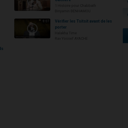
1 Histoire pour Chabbath
Binyamin BENHAMOU
i
Vérifier les Tsitsit avant de les
8:07
porter
Halakha Time
Rav Yossef AYACHE
ds