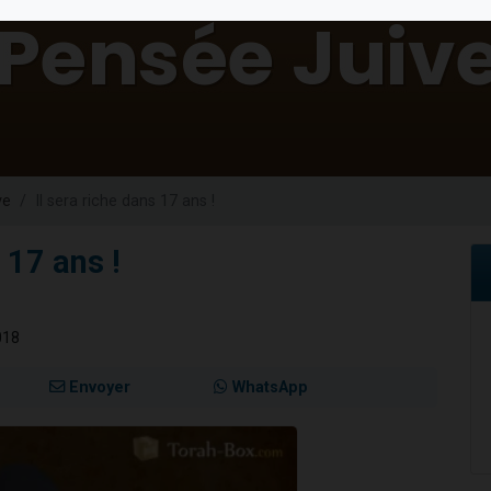
49 places pour étudier en groupe sur Zoom
viennent de nous rejoindre sur WhatsApp
viennent de nous rejoindre sur WhatsApp
les musiques dans Torah-Box Music
viennent de nous rejoindre sur WhatsApp
ve
Il sera riche dans 17 ans !
 17 ans !
018
Envoyer
WhatsApp