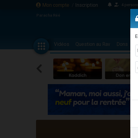
Mon compte
/
Inscription
4 personn
2 personn
Paracha Réé
17 personnes
4 personnes 
E
Il reste 
Vidéos
Question au Rav
Dons
F
23 person
Eva vient de
4 personnes 
3 personnes 
3 personn
Odaya vient 
2 personnes 
13 personnes
12 nouve
30 perso