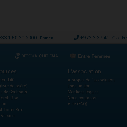
+33.1.80.20.5000
+972.2.37.41.515
France
Is
ources
L'association
ier Juif
A propos de l'association
(livre de prière)
Faire un don !
es de Chabbath
Mentions légales
 Torah-Box
Nous contacter
tion
Aide (FAQ)
t Torah-Box
 Version