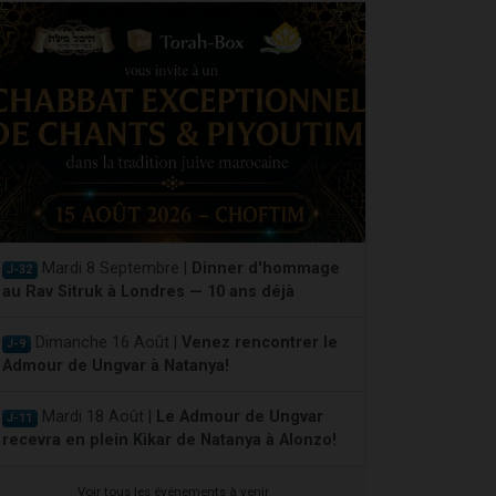
Mardi 8 Septembre |
Dinner d'hommage
J-32
au Rav Sitruk à Londres — 10 ans déjà
Dimanche 16 Août |
Venez rencontrer le
J-9
Admour de Ungvar à Natanya!
Mardi 18 Août |
Le Admour de Ungvar
J-11
recevra en plein Kikar de Natanya à Alonzo!
Voir tous les événements à venir