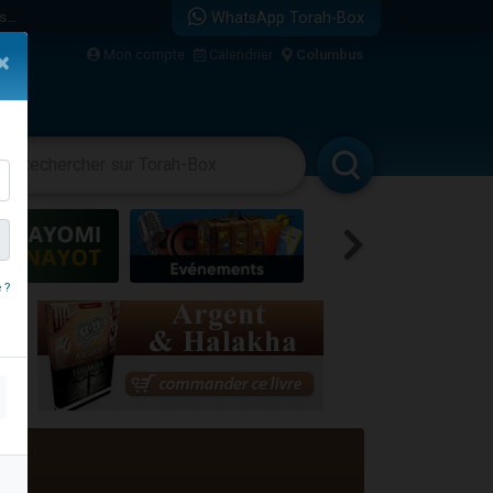
...
WhatsApp Torah-Box
Mon compte
Calendrier
Columbus
×
vertissements
Livres
Rabbanim
bre
 ?