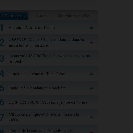
+ Populaires
Cours
Questions au Rav
1
Histoire - À bord du Titanic
2
URGENCE - Diane, 80 ans, en danger dans un
appartement insalubre
3
Ils ont volé 12 Sifré Torah à Levallois… mais pas
la Torah
4
Horaires du Jeûne de Ticha Béav
5
Panique à la boulangerie Cachère
6
DERNIERS JOURS : Sauvez la jambe de Yohan
7
Mitsva en panique 😨 Arriver à l'heure à la
Téfila
L'édito de la semaine - En visite chez le