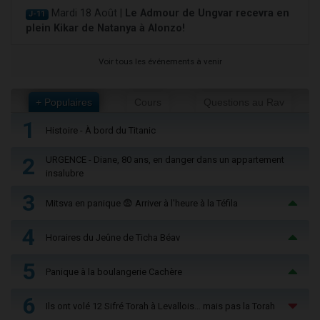
Mardi 18 Août |
Le Admour de Ungvar recevra en
J-11
plein Kikar de Natanya à Alonzo!
Voir tous les événements à venir
+ Populaires
Cours
Questions au Rav
1
Histoire - À bord du Titanic
2
URGENCE - Diane, 80 ans, en danger dans un appartement
insalubre
3
Mitsva en panique 😨 Arriver à l'heure à la Téfila
4
Horaires du Jeûne de Ticha Béav
5
Panique à la boulangerie Cachère
6
Ils ont volé 12 Sifré Torah à Levallois… mais pas la Torah