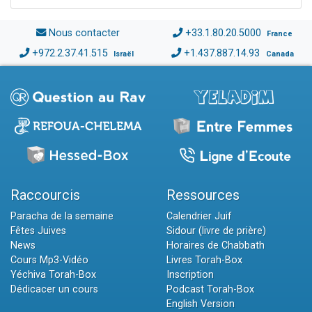
Nous contacter
+33.1.80.20.5000
France
+972.2.37.41.515
+1.437.887.14.93
Israël
Canada
Raccourcis
Ressources
Paracha de la semaine
Calendrier Juif
Fêtes Juives
Sidour (livre de prière)
News
Horaires de Chabbath
Cours Mp3-Vidéo
Livres Torah-Box
Yéchiva Torah-Box
Inscription
Dédicacer un cours
Podcast Torah-Box
English Version