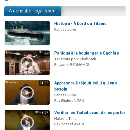
A consulter également
Histoire - À bord du Titanic
Pensée Juive
Panique à la boulangerie Cachère
8:22
1 Histoire pour Chabbath
Binyamin BENHAMOU
Apprendre à réjouir celui qui en a
21:38
besoin
Pensée Juive
Rav Eliahou UZAN
Vérifier les Tsitsit avant de les porter
8:07
Halakha Time
Rav Yossef AYACHE