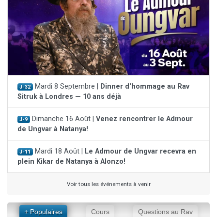
Mardi 8 Septembre |
Dinner d'hommage au Rav
J-32
Sitruk à Londres — 10 ans déjà
Dimanche 16 Août |
Venez rencontrer le Admour
J-9
de Ungvar à Natanya!
Mardi 18 Août |
Le Admour de Ungvar recevra en
J-11
plein Kikar de Natanya à Alonzo!
Voir tous les événements à venir
+ Populaires
Cours
Questions au Rav