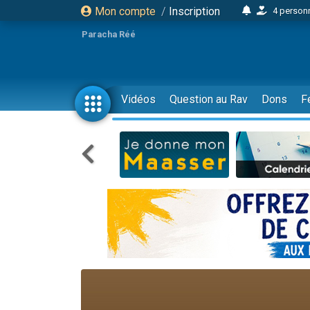
Mon compte
/
Inscription
4 personn
2 personn
Paracha Réé
17 personnes
4 personnes 
Il reste 
Vidéos
Question au Rav
Dons
F
23 person
Eva vient de
4 personnes 
3 personnes 
3 personn
Odaya vient 
2 personnes 
13 personnes
12 nouve
30 perso