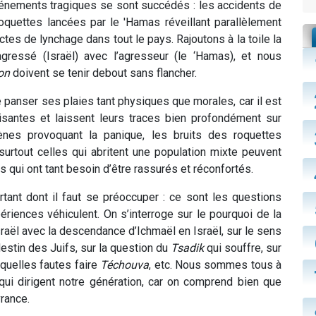
vénements tragiques se sont succédés : les accidents de
roquettes lancées par le 'Hamas réveillant parallèlement
es de lynchage dans tout le pays. Rajoutons à la toile la
agressé (Israël) avec l’agresseur (le ‘Hamas), et nous
on
doivent se tenir debout sans flancher.
panser ses plaies tant physiques que morales, car il est
isantes et laissent leurs traces bien profondément sur
rènes provoquant la panique, les bruits des roquettes
 surtout celles qui abritent une population mixte peuvent
ts qui ont tant besoin d’être rassurés et réconfortés.
tant dont il faut se préoccuper : ce sont les questions
ériences véhiculent. On s’interroge sur le pourquoi de la
sraël avec la descendance d’Ichmaël en Israël, sur le sens
u destin des Juifs, sur la question du
Tsadik
qui souffre, sur
quelles fautes faire
Téchouva
, etc. Nous sommes tous à
ui dirigent notre génération, car on comprend bien que
vrance.