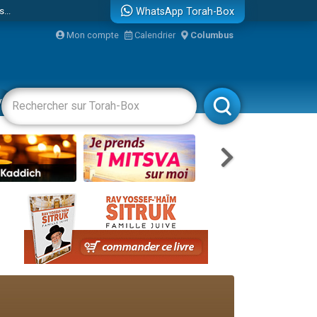
...
WhatsApp Torah-Box
Mon compte
Calendrier
Columbus
vertissements
Livres
Rabbanim
bre