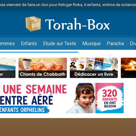
es viennent de faire un don pour Reloger Rivka, 6 enfants, victime de violences
es viennent de faire un don pour 1 Journée de Vacances Pour les Enfants
 viennent de demander une bénédiction
viennent de nous rejoindre sur WhatsApp
49 places pour étudier en groupe sur Zoom
emmes
Enfants
Etude sur Texte
Musique
Paracha
Di
nes viennent de faire un don pour Diane, 80 ans, dans un appartement insalu
 donner son Maasser
viennent de nous rejoindre sur WhatsApp
viennent de nous rejoindre sur WhatsApp
es viennent de faire un don pour 5 jours de vacances aux Orphelins
de donner son Maasser
viennent de nous rejoindre sur WhatsApp
 viennent de demander une bénédiction
lles musiques dans Torah-Box Music
nnes viennent de faire un don pour Sauvez la jambe de Yohan