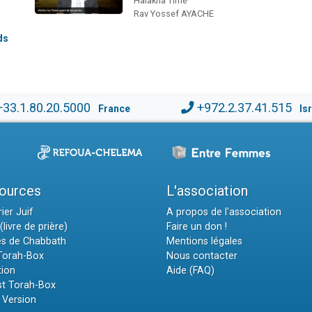
Halakha Time
Rav Yossef AYACHE
ds
+33.1.80.20.5000
+972.2.37.41.515
France
Is
ources
L'association
ier Juif
A propos de l'association
(livre de prière)
Faire un don !
es de Chabbath
Mentions légales
 Torah-Box
Nous contacter
tion
Aide (FAQ)
t Torah-Box
 Version