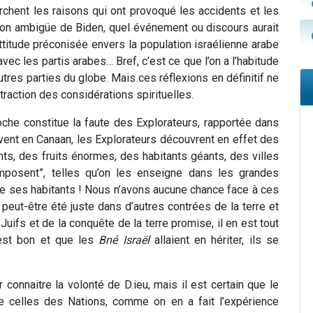
erchent les raisons qui ont provoqué les accidents et les
ion ambigüe de Biden, quel événement ou discours aurait
l’attitude préconisée envers la population israélienne arabe
ec les partis arabes… Bref, c’est ce que l’on a l’habitude
tres parties du globe. Mais ces réflexions en définitif ne
traction des considérations spirituelles.
oche constitue la faute des Explorateurs, rapportée dans
rivent en Canaan, les Explorateurs découvrent en effet des
s, des fruits énormes, des habitants géants, des villes
s’imposent”, telles qu’on les enseigne dans les grandes
ue ses habitants ! Nous n’avons aucune chance face à ces
peut-être été juste dans d’autres contrées de la terre et
 Juifs et de la conquête de la terre promise, il en est tout
 est bon et que les
Bné Israël
allaient en hériter, ils se
connaitre la volonté de D.ieu, mais il est certain que le
que celles des Nations, comme on en a fait l’expérience