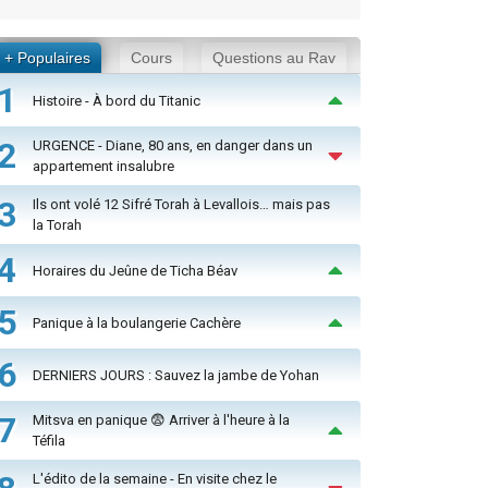
+ Populaires
Cours
Questions au Rav
1
Histoire - À bord du Titanic
2
URGENCE - Diane, 80 ans, en danger dans un
appartement insalubre
3
Ils ont volé 12 Sifré Torah à Levallois… mais pas
la Torah
4
Horaires du Jeûne de Ticha Béav
5
Panique à la boulangerie Cachère
6
DERNIERS JOURS : Sauvez la jambe de Yohan
7
Mitsva en panique 😨 Arriver à l'heure à la
Téfila
L'édito de la semaine - En visite chez le