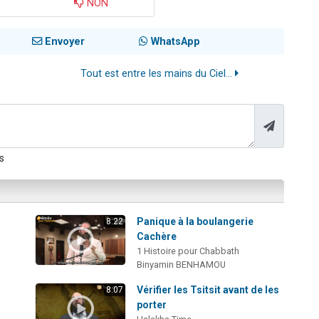
NON
Envoyer
WhatsApp
Tout est entre les mains du Ciel...
s
Panique à la boulangerie
8:22
Cachère
1 Histoire pour Chabbath
Binyamin BENHAMOU
i
Vérifier les Tsitsit avant de les
8:07
porter