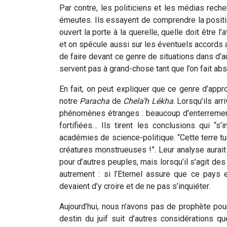
Par contre, les politiciens et les médias rech
émeutes. Ils essayent de comprendre la posit
ouvert la porte à la querelle, quelle doit être 
et on spécule aussi sur les éventuels accords av
de faire devant ce genre de situations dans d’au
servent pas à grand-chose tant que l’on fait abs
En fait, on peut expliquer que ce genre d’appr
notre
Paracha
de
Chela’h Lékha
. Lorsqu’ils ar
phénomènes étranges : beaucoup d’enterrement
fortifiées… Ils tirent les conclusions qui “
académies de science-politique. “Cette terre t
créatures monstrueuses !”. Leur analyse aurait 
pour d’autres peuples, mais lorsqu’il s’agit des
autrement : si l’Eternel assure que ce pays
devaient d’y croire et de ne pas s’inquiéter.
Aujourd’hui, nous n’avons pas de prophète pour 
destin du juif suit d’autres considérations 