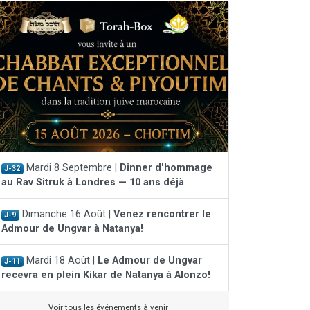
Mardi 8 Septembre |
Dinner d'hommage
J-32
au Rav Sitruk à Londres — 10 ans déjà
Dimanche 16 Août |
Venez rencontrer le
J-9
Admour de Ungvar à Natanya!
Mardi 18 Août |
Le Admour de Ungvar
J-11
recevra en plein Kikar de Natanya à Alonzo!
Voir tous les événements à venir