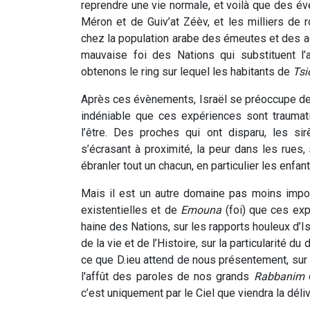
reprendre une vie normale, et voilà que des é
Méron et de Guiv’at Zéèv, et les milliers de 
chez la population arabe des émeutes et des act
mauvaise foi des Nations qui substituent l’
obtenons le ring sur lequel les habitants de
Tsi
Après ces évènements, Israël se préoccupe de 
indéniable que ces expériences sont traumat
l’être. Des proches qui ont disparu, les si
s’écrasant à proximité, la peur dans les rues,
ébranler tout un chacun, en particulier les enfan
Mais il est un autre domaine pas moins impor
existentielles et de
Emouna
(foi) que ces exp
haine des Nations, sur les rapports houleux d’I
de la vie et de l’Histoire, sur la particularité d
ce que D.ieu attend de nous présentement, sur 
l'affût des paroles de nos grands
Rabbanim
q
c’est uniquement par le Ciel que viendra la déli