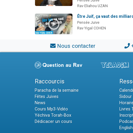
Pensée Juive
Rav Eliahou UZAN
Être Juif, ça vaut des milliar
Pensée Juive
Rav Yigal COHEN
Nous contacter
Raccourcis
Ress
Paracha de la semaine
Calendr
Fêtes Juives
Sidour 
News
Horair
Cours Mp3-Vidéo
Livres
Yéchiva Torah-Box
Inscrip
Dédicacer un cours
Podcas
English