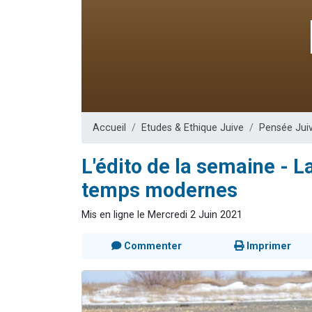
Il reste 
3 personnes 
2 personnes 
2 nouvel
6 personnes 
Accueil
Etudes & Ethique Juive
Pensée Jui
L'édito de la semaine - La
temps modernes
Mis en ligne le Mercredi 2 Juin 2021
Commenter
Imprimer