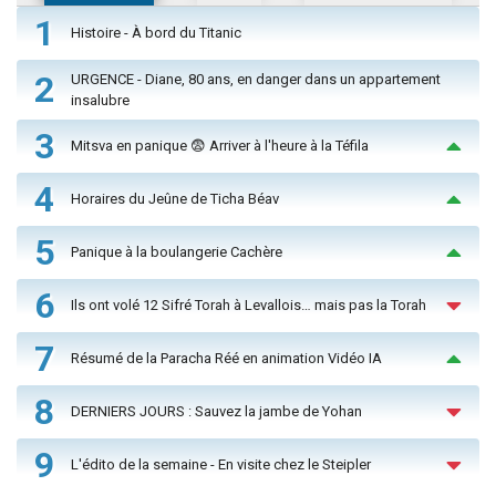
1
Histoire - À bord du Titanic
2
URGENCE - Diane, 80 ans, en danger dans un appartement
insalubre
3
Mitsva en panique 😨 Arriver à l'heure à la Téfila
4
Horaires du Jeûne de Ticha Béav
5
Panique à la boulangerie Cachère
6
Ils ont volé 12 Sifré Torah à Levallois… mais pas la Torah
7
Résumé de la Paracha Réé en animation Vidéo IA
8
DERNIERS JOURS : Sauvez la jambe de Yohan
9
L'édito de la semaine - En visite chez le Steipler