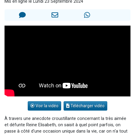
Mis en ligne le Lundi 23 Septembre 2024
Il reste 49 places pour étudier en groupe sur Zoom
12 nouvelles musiques dans Torah-Box Music
3 personnes viennent de nous rejoindre sur WhatsApp
2 personnes viennent de nous rejoindre sur WhatsApp
2 personnes viennent de nous rejoindre sur WhatsApp
Voir la vidéo
Télécharger vidéo
À travers une anecdote croustillante concernant la très aimée
et défunte Reine Elisabeth, on saisit à quel point parfois, on
passe à côté d'une occasion unique dans la vie, car on n'a tout