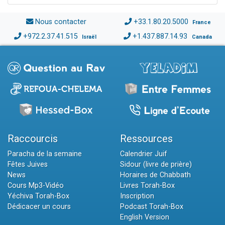
Nous contacter
+33.1.80.20.5000
France
+972.2.37.41.515
+1.437.887.14.93
Israël
Canada
Raccourcis
Ressources
Paracha de la semaine
Calendrier Juif
Fêtes Juives
Sidour (livre de prière)
News
Horaires de Chabbath
Cours Mp3-Vidéo
Livres Torah-Box
Yéchiva Torah-Box
Inscription
Dédicacer un cours
Podcast Torah-Box
English Version