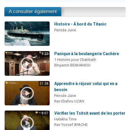
A consulter également
Histoire - À bord du Titanic
Pensée Juive
Panique à la boulangerie Cachère
8:22
1 Histoire pour Chabbath
Binyamin BENHAMOU
Apprendre à réjouir celui qui en a
21:38
besoin
Pensée Juive
Rav Eliahou UZAN
Vérifier les Tsitsit avant de les porter
8:07
Halakha Time
Rav Yossef AYACHE