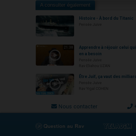
A consulter également
Histoire - À bord du Titanic
Pensée Juive
Apprendre à réjouir celui qu
21:38
en a besoin
Pensée Juive
Rav Eliahou UZAN
Être Juif, ça vaut des milliar
Pensée Juive
Rav Yigal COHEN
Nous contacter