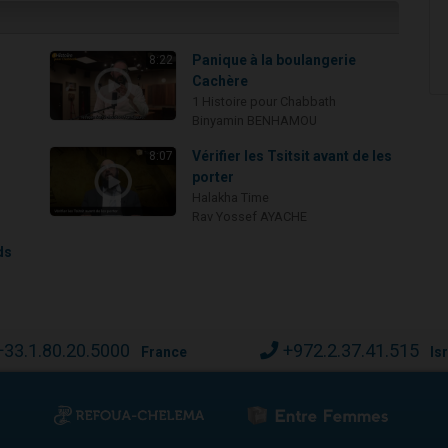
Panique à la boulangerie
8:22
Cachère
1 Histoire pour Chabbath
Binyamin BENHAMOU
i
Vérifier les Tsitsit avant de les
8:07
porter
Halakha Time
Rav Yossef AYACHE
ds
+33.1.80.20.5000
+972.2.37.41.515
France
Is