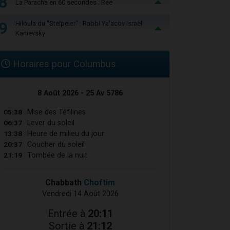
8
La Paracha en 60 secondes : Réé
9
Hiloula du "Steïpeler" : Rabbi Ya’acov Israël
Kanievsky
Horaires pour Columbus
8 Août 2026 - 25 Av 5786
05:38
Mise des Téfilines
06:37
Lever du soleil
13:38
Heure de milieu du jour
20:37
Coucher du soleil
21:19
Tombée de la nuit
Chabbath
Choftim
Vendredi 14 Août 2026
Entrée à
20:11
Sortie à
21:12