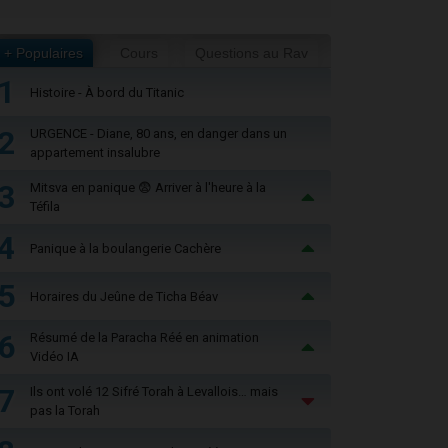
+ Populaires
Cours
Questions au Rav
1
Histoire - À bord du Titanic
2
URGENCE - Diane, 80 ans, en danger dans un
appartement insalubre
3
Mitsva en panique 😨 Arriver à l'heure à la
Téfila
4
Panique à la boulangerie Cachère
5
Horaires du Jeûne de Ticha Béav
6
Résumé de la Paracha Réé en animation
Vidéo IA
7
Ils ont volé 12 Sifré Torah à Levallois… mais
pas la Torah