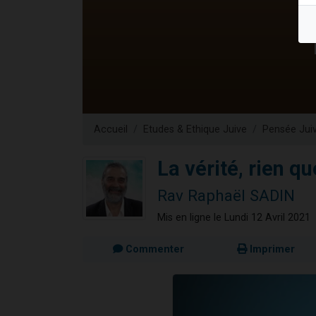
Il reste 
12 nouve
3 personnes 
2 personnes 
2 personnes 
Accueil
Etudes & Ethique Juive
Pensée Jui
La vérité, rien qu
Rav Raphaël SADIN
Mis en ligne le Lundi 12 Avril 2021
Commenter
Imprimer