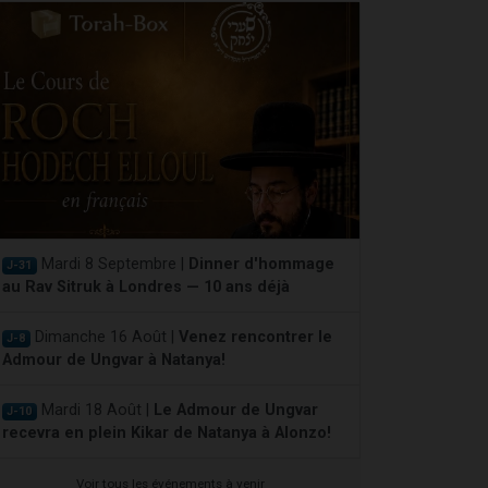
Mardi 8 Septembre |
Dinner d'hommage
J-31
au Rav Sitruk à Londres — 10 ans déjà
Dimanche 16 Août |
Venez rencontrer le
J-8
Admour de Ungvar à Natanya!
Mardi 18 Août |
Le Admour de Ungvar
J-10
recevra en plein Kikar de Natanya à Alonzo!
Voir tous les événements à venir