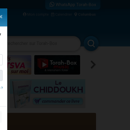
WhatsApp Torah-Box
...
Mon compte
Calendrier
Columbus
×
v
vertissements
Livres
Rabbanim
bre
 ?