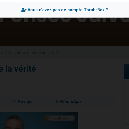
49 places pour étudier en groupe sur Zoom
Vous n'avez pas de compte Torah-Box ?
lles musiques dans Torah-Box Music
viennent de nous rejoindre sur WhatsApp
viennent de nous rejoindre sur WhatsApp
viennent de nous rejoindre sur WhatsApp
ve
La vérité, rien que la vérité
e la vérité
Envoyer
WhatsApp