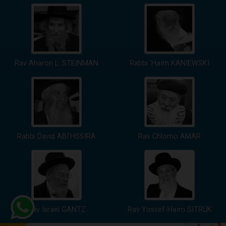
Rav Aharon L. STEINMAN
Rabbi 'Haïm KANIEWSKI
Rabbi David ABI'HSSIRA
Rav Chlomo AMAR
Rav Israël GANTZ
Rav Yossef-Haïm SITRUK