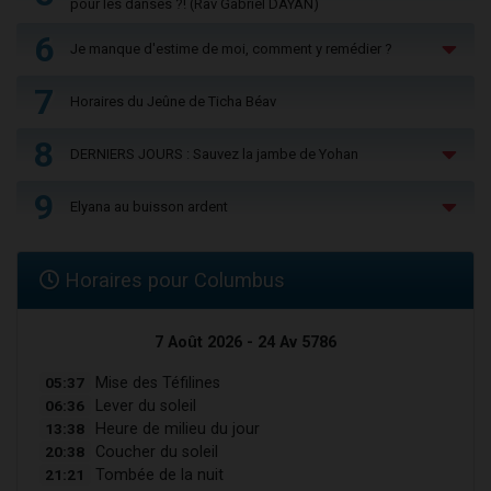
pour les danses ?! (Rav Gabriel DAYAN)
6
Je manque d'estime de moi, comment y remédier ?
7
Horaires du Jeûne de Ticha Béav
8
DERNIERS JOURS : Sauvez la jambe de Yohan
9
Elyana au buisson ardent
Horaires pour Columbus
7 Août 2026 - 24 Av 5786
05:37
Mise des Téfilines
06:36
Lever du soleil
13:38
Heure de milieu du jour
20:38
Coucher du soleil
21:21
Tombée de la nuit