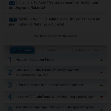
Dimanche 16 Août |
Venez rencontrer le Admour
J-9
de Ungvar à Natanya!
Mardi 18 Août |
Le Admour de Ungvar recevra en
J-11
plein Kikar de Natanya à Alonzo!
Voir tous les événements à venir
+ Populaires
Cours
Questions au Rav
1
Histoire - À bord du Titanic
2
URGENCE - Diane, 80 ans, en danger dans un
appartement insalubre
3
L'édito de la semaine - En visite chez le Steipler
4
Ils ont volé 12 Sifré Torah à Levallois… mais pas la Torah
5
Assister à un mariage mélangé pour le repas et séparé