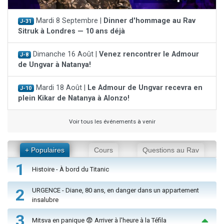
Mardi 8 Septembre |
Dinner d'hommage au Rav
J-31
Sitruk à Londres — 10 ans déjà
Dimanche 16 Août |
Venez rencontrer le Admour
J-8
de Ungvar à Natanya!
Mardi 18 Août |
Le Admour de Ungvar recevra en
J-10
plein Kikar de Natanya à Alonzo!
Voir tous les événements à venir
+ Populaires
Cours
Questions au Rav
1
Histoire - À bord du Titanic
2
URGENCE - Diane, 80 ans, en danger dans un appartement
insalubre
3
Mitsva en panique 😨 Arriver à l'heure à la Téfila