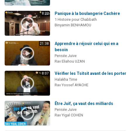
Panique à la boulangerie Cachère
8:22
1 Histoire pour Chabbath
Binyamin BENHAMOU
Apprendre à réjouir celui qui en a
21:38
besoin
Pensée Juive
Rav Eliahou UZAN
Vérifier les Tsitsit avant de les porter
8:07
Halakha Time
Rav Yossef AYACHE
Être Juif, ça vaut des milliards
Pensée Juive
Rav Yigal COHEN