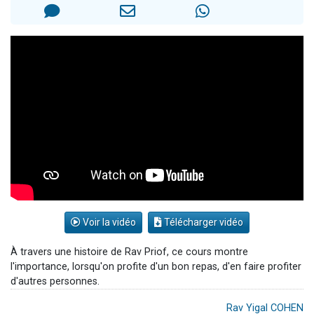
Il reste 49 places pour étudier en groupe sur Zoom
12 nouvelles musiques dans Torah-Box Music
3 personnes viennent de nous rejoindre sur WhatsApp
2 personnes viennent de nous rejoindre sur WhatsApp
2 personnes viennent de nous rejoindre sur WhatsApp
Voir la vidéo
Télécharger vidéo
À travers une histoire de Rav Priof, ce cours montre
l'importance, lorsqu'on profite d'un bon repas, d'en faire profiter
d'autres personnes.
Rav Yigal COHEN