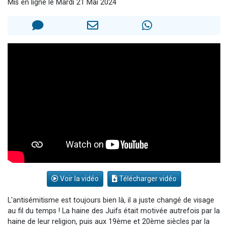
Mis en ligne le Mardi 21 Mai 2024
13 personnes viennent de demander une bénédiction
30 personnes viennent de faire un don pour Sauvez la jambe de Yohan
Il reste 49 places pour étudier en groupe sur Zoom
12 nouvelles musiques dans Torah-Box Music
29 personnes viennent de demander une bénédiction
Voir la vidéo
Télécharger vidéo
L'antisémitisme est toujours bien là, il a juste changé de visage
au fil du temps ! La haine des Juifs était motivée autrefois par la
haine de leur religion, puis aux 19ème et 20ème siècles par la