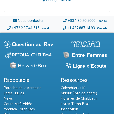
Nous contacter
+33.1.80.20.5000
France
+972.2.37.41.515
+1.437.887.14.93
Israël
Canada
Raccourcis
Ressources
Paracha de la semaine
Calendrier Juif
Fêtes Juives
Sidour (livre de prière)
News
Horaires de Chabbath
Cours Mp3-Vidéo
Livres Torah-Box
Yéchiva Torah-Box
Inscription