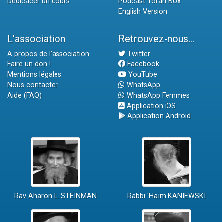
Dédicacer un cours
Podcast Torah-Box
English Version
L'association
Retrouvez-nous...
A propos de l'association
Twitter
Faire un don !
Facebook
Mentions légales
YouTube
Nous contacter
WhatsApp
Aide (FAQ)
WhatsApp Femmes
Application iOS
Application Android
Rav Aharon L. STEINMAN
Rabbi 'Haïm KANIEWSKI