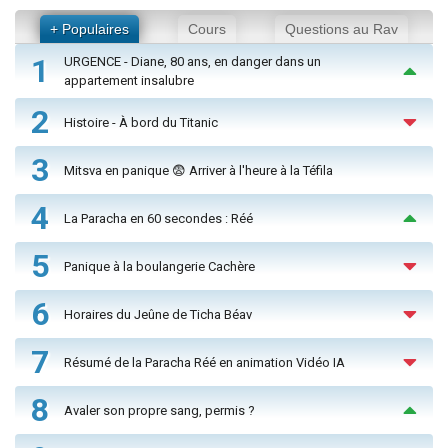
+ Populaires
Cours
Questions au Rav
1
URGENCE - Diane, 80 ans, en danger dans un
appartement insalubre
2
Histoire - À bord du Titanic
3
Mitsva en panique 😨 Arriver à l'heure à la Téfila
4
La Paracha en 60 secondes : Réé
5
Panique à la boulangerie Cachère
6
Horaires du Jeûne de Ticha Béav
7
Résumé de la Paracha Réé en animation Vidéo IA
8
Avaler son propre sang, permis ?