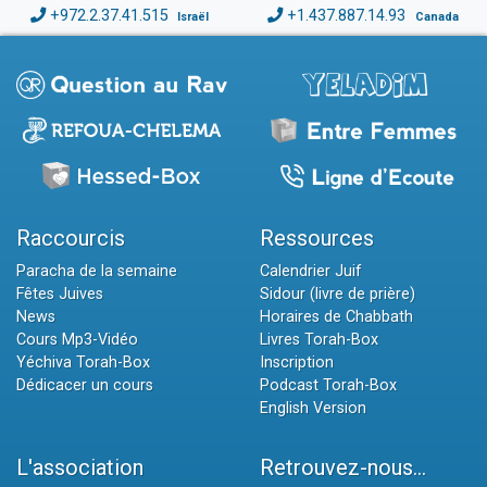
+972.2.37.41.515
+1.437.887.14.93
Israël
Canada
Raccourcis
Ressources
Paracha de la semaine
Calendrier Juif
Fêtes Juives
Sidour (livre de prière)
News
Horaires de Chabbath
Cours Mp3-Vidéo
Livres Torah-Box
Yéchiva Torah-Box
Inscription
Dédicacer un cours
Podcast Torah-Box
English Version
L'association
Retrouvez-nous...