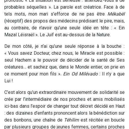
pronostic « La situation est sérieuse : attendez-vous à de
probables séquelles ». La parole est créatrice. Face à de
tels mots, mon mari s’efforce de ne pas être
Mékabèl
(réceptif) des propos des médecins prédisant le pire, mais,
au contraire, de n’avoir qu’une seule idée en tête : « Ein
Mazal Léisraël ». Le Juif est au-dessus de la Nature.
De mon côté, je n’ai qu’une seule réponse à la bouche :
« Vous savez Docteur, chez nous, le Miracle est possible :
seul Hachem a le pouvoir de décider de la santé de Ses
créatures… et sachez que, dans le Monde entier, on prie en
ce moment pour mon fils ».
Ein Od Milévado
: Il n’y a que
Lui !
C’est alors qu’un extraordinaire mouvement de solidarité se
crée par l’intermédiaire de nos proches et amis mobilisés
ici-bas dans l’espoir de changer tout décret décidé en Haut
: des dizaines d’enfants prononcent alors la bénédiction sur
des bonbons, une chaîne de
Téhilim
est récitée en boucle
par plusieurs groupes de jeunes femmes, certains proches