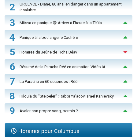
2
URGENCE - Diane, 80 ans, en danger dans un appartement
insalubre
3
Mitsva en panique 😨 Arriver à l'heure à la Téfila
4
Panique à la boulangerie Cachère
5
Horaires du Jeûne de Ticha Béav
6
Résumé de la Paracha Réé en animation Vidéo IA
7
La Paracha en 60 secondes : Réé
8
Hiloula du "Steïpeler" : Rabbi Ya’acov Israël Kanievsky
9
Avaler son propre sang, permis ?
Horaires pour Columbus