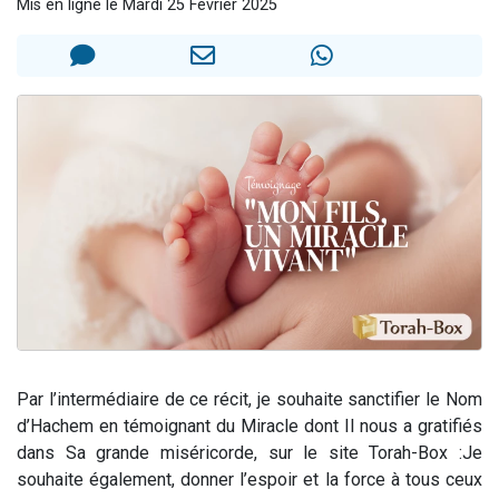
Mis en ligne le Mardi 25 Février 2025
13 personnes viennent de demander une bénédiction
30 personnes viennent de faire un don pour Sauvez la jambe de Yohan
Il reste 49 places pour étudier en groupe sur Zoom
12 nouvelles musiques dans Torah-Box Music
29 personnes viennent de demander une bénédiction
Par l’intermédiaire de ce récit, je souhaite sanctifier le Nom
d’Hachem en témoignant du Miracle dont Il nous a gratifiés
dans Sa grande miséricorde, sur le site Torah-Box :
Je
souhaite également, donner l’espoir et la force à tous ceux