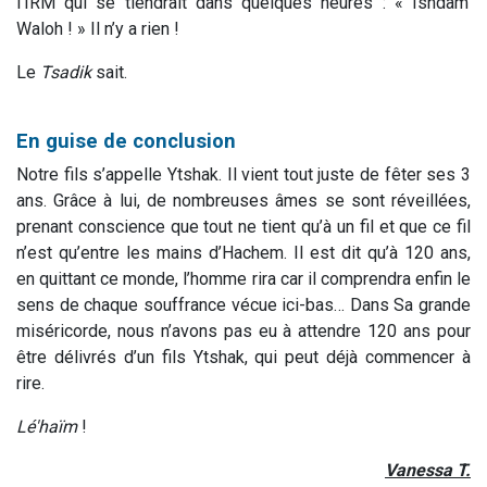
l’IRM qui se tiendrait dans quelques heures : « Ishdam’
Waloh ! » Il n’y a rien !
Le
Tsadik
sait.
En guise de conclusion
Notre fils s’appelle Ytshak. Il vient tout juste de fêter ses 3
ans. Grâce à lui, de nombreuses âmes se sont réveillées,
prenant conscience que tout ne tient qu’à un fil et que ce fil
n’est qu’entre les mains d’Hachem. Il est dit qu’à 120 ans,
en quittant ce monde, l’homme rira car il comprendra enfin le
sens de chaque souffrance vécue ici-bas… Dans Sa grande
miséricorde, nous n’avons pas eu à attendre 120 ans pour
être délivrés d’un fils Ytshak, qui peut déjà commencer à
rire.
Lé'haïm
!
Vanessa T.