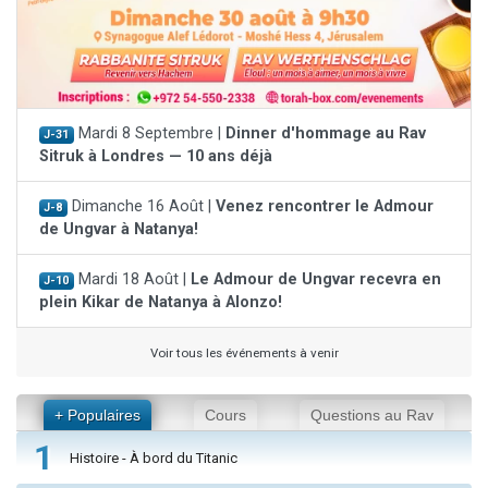
Mardi 8 Septembre |
Dinner d'hommage au Rav
J-31
Sitruk à Londres — 10 ans déjà
Dimanche 16 Août |
Venez rencontrer le Admour
J-8
de Ungvar à Natanya!
Mardi 18 Août |
Le Admour de Ungvar recevra en
J-10
plein Kikar de Natanya à Alonzo!
Voir tous les événements à venir
+ Populaires
Cours
Questions au Rav
1
Histoire - À bord du Titanic