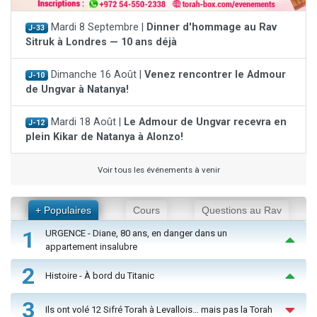
Mardi 8 Septembre |
Dinner d'hommage au Rav
J-33
Sitruk à Londres — 10 ans déjà
Dimanche 16 Août |
Venez rencontrer le Admour
J-10
de Ungvar à Natanya!
Mardi 18 Août |
Le Admour de Ungvar recevra en
J-12
plein Kikar de Natanya à Alonzo!
Voir tous les événements à venir
+ Populaires
Cours
Questions au Rav
1
URGENCE - Diane, 80 ans, en danger dans un
appartement insalubre
2
Histoire - À bord du Titanic
3
Ils ont volé 12 Sifré Torah à Levallois… mais pas la Torah