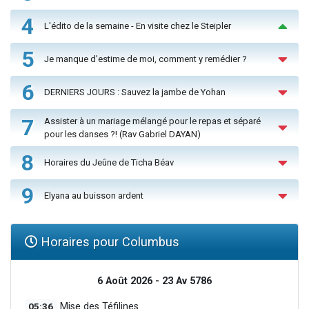
4
L'édito de la semaine - En visite chez le Steipler
5
Je manque d'estime de moi, comment y remédier ?
6
DERNIERS JOURS : Sauvez la jambe de Yohan
7
Assister à un mariage mélangé pour le repas et séparé
pour les danses ?! (Rav Gabriel DAYAN)
8
Horaires du Jeûne de Ticha Béav
9
Elyana au buisson ardent
Horaires pour Columbus
6 Août 2026 - 23 Av 5786
05:36
Mise des Téfilines