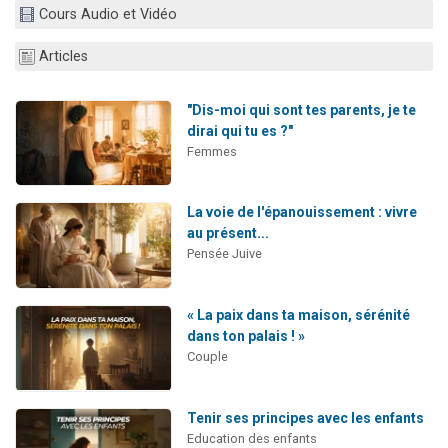
Cours Audio et Vidéo
Nouvelle émission radio : Visions de grandeur n°104 : Le Chabbath et le Birkat Hamazone à travers le temps
61 personnes viennent de demander une bénédiction
Articles
Ariel vient de donner son Maasser
Il reste 49 places pour étudier en groupe sur Zoom
"Dis-moi qui sont tes parents, je te
dirai qui tu es ?"
Eva vient de donner son Maasser
Femmes
La voie de l'épanouissement : vivre
au présent...
Pensée Juive
« La paix dans ta maison, sérénité
dans ton palais ! »
Couple
Tenir ses principes avec les enfants
Education des enfants