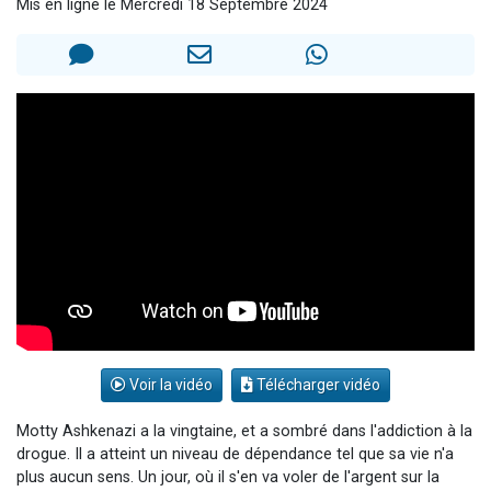
Mis en ligne le Mercredi 18 Septembre 2024
Il reste 49 places pour étudier en groupe sur Zoom
12 nouvelles musiques dans Torah-Box Music
3 personnes viennent de nous rejoindre sur WhatsApp
2 personnes viennent de nous rejoindre sur WhatsApp
2 personnes viennent de nous rejoindre sur WhatsApp
Voir la vidéo
Télécharger vidéo
Motty Ashkenazi a la vingtaine, et a sombré dans l'addiction à la
drogue. Il a atteint un niveau de dépendance tel que sa vie n'a
plus aucun sens. Un jour, où il s'en va voler de l'argent sur la