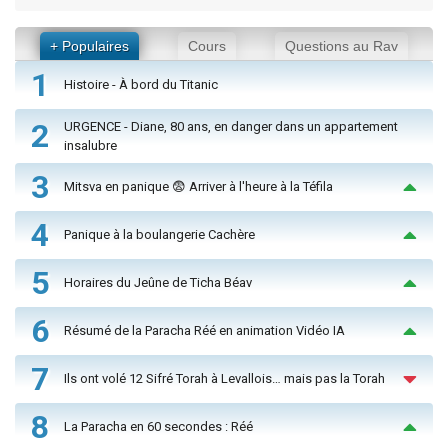
+ Populaires
Cours
Questions au Rav
1
Histoire - À bord du Titanic
2
URGENCE - Diane, 80 ans, en danger dans un appartement
insalubre
3
Mitsva en panique 😨 Arriver à l'heure à la Téfila
4
Panique à la boulangerie Cachère
5
Horaires du Jeûne de Ticha Béav
6
Résumé de la Paracha Réé en animation Vidéo IA
7
Ils ont volé 12 Sifré Torah à Levallois… mais pas la Torah
8
La Paracha en 60 secondes : Réé