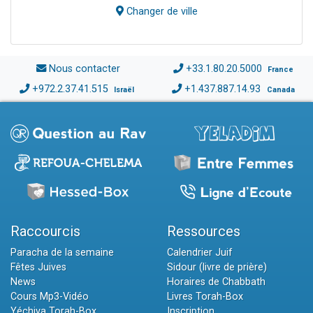
Changer de ville
Nous contacter
+33.1.80.20.5000
France
+972.2.37.41.515
+1.437.887.14.93
Israël
Canada
Raccourcis
Ressources
Paracha de la semaine
Calendrier Juif
Fêtes Juives
Sidour (livre de prière)
News
Horaires de Chabbath
Cours Mp3-Vidéo
Livres Torah-Box
Yéchiva Torah-Box
Inscription