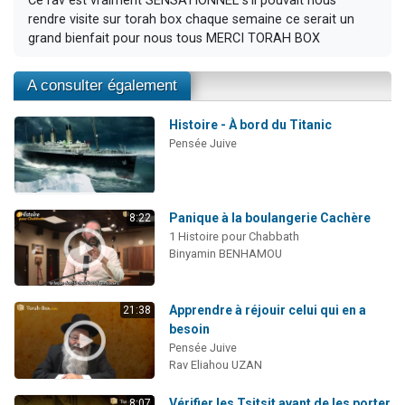
Ce rav est vraiment SENSATIONNEL s'il pouvait nous
rendre visite sur torah box chaque semaine ce serait un
grand bienfait pour nous tous MERCI TORAH BOX
A consulter également
Histoire - À bord du Titanic
Pensée Juive
Panique à la boulangerie Cachère
8:22
1 Histoire pour Chabbath
Binyamin BENHAMOU
Apprendre à réjouir celui qui en a
21:38
besoin
Pensée Juive
Rav Eliahou UZAN
Vérifier les Tsitsit avant de les porter
8:07