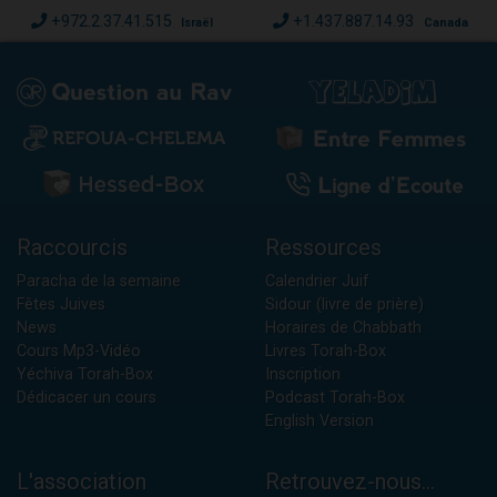
+972.2.37.41.515
+1.437.887.14.93
Israël
Canada
Raccourcis
Ressources
Paracha de la semaine
Calendrier Juif
Fêtes Juives
Sidour (livre de prière)
News
Horaires de Chabbath
Cours Mp3-Vidéo
Livres Torah-Box
Yéchiva Torah-Box
Inscription
Dédicacer un cours
Podcast Torah-Box
English Version
L'association
Retrouvez-nous...