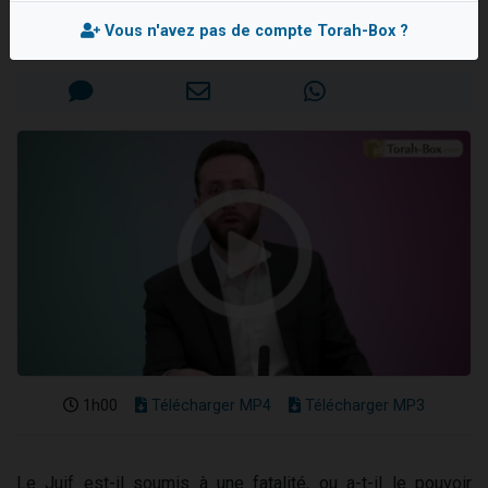
Rav Réouven ATTAL
13 personnes viennent de demander une bénédiction
Vous n'avez pas de compte Torah-Box ?
Mis en ligne le Dimanche 19 Janvier 2025
30 personnes viennent de faire un don pour Sauvez la jambe de Yohan
Il reste 49 places pour étudier en groupe sur Zoom
12 nouvelles musiques dans Torah-Box Music
29 personnes viennent de demander une bénédiction
1h00
Télécharger MP4
Télécharger MP3
Le Juif est-il soumis à une fatalité, ou a-t-il le pouvoir