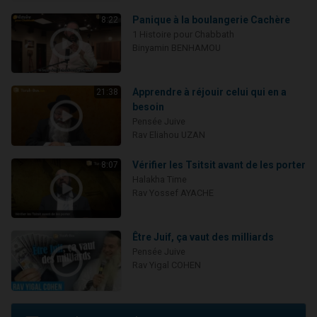
Panique à la boulangerie Cachère
8:22
1 Histoire pour Chabbath
Binyamin BENHAMOU
Apprendre à réjouir celui qui en a
21:38
besoin
Pensée Juive
Rav Eliahou UZAN
Vérifier les Tsitsit avant de les porter
8:07
Halakha Time
Rav Yossef AYACHE
Être Juif, ça vaut des milliards
Pensée Juive
Rav Yigal COHEN