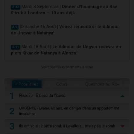
Mardi 8 Septembre |
Dinner d'hommage au Rav
J-32
Sitruk à Londres — 10 ans déjà
Dimanche 16 Août |
Venez rencontrer le Admour
J-9
de Ungvar à Natanya!
Mardi 18 Août |
Le Admour de Ungvar recevra en
J-11
plein Kikar de Natanya à Alonzo!
Voir tous les événements à venir
+ Populaires
Cours
Questions au Rav
1
Histoire - À bord du Titanic
2
URGENCE - Diane, 80 ans, en danger dans un appartement
insalubre
3
Ils ont volé 12 Sifré Torah à Levallois… mais pas la Torah