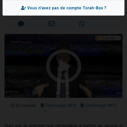
Rav Shimon GOBERT
Nouvelle émission radio : Visions de grandeur n°104 : Le Chabbath et le Birkat Hamazone à travers le temps
Vous n'avez pas de compte Torah-Box ?
Mis en ligne le Dimanche 25 Février 2024
61 personnes viennent de demander une bénédiction
Ariel vient de donner son Maasser
Il reste 49 places pour étudier en groupe sur Zoom
Eva vient de donner son Maasser
52 minutes
Télécharger MP4
Télécharger MP3
Quel est le principe non négociable à mettre en œuvre si