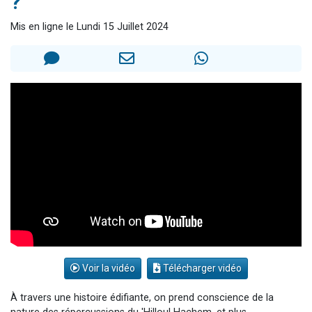
?
Il reste 49 places pour étudier en groupe sur Zoom
Mis en ligne le Lundi 15 Juillet 2024
12 nouvelles musiques dans Torah-Box Music
3 personnes viennent de nous rejoindre sur WhatsApp
2 personnes viennent de nous rejoindre sur WhatsApp
2 personnes viennent de nous rejoindre sur WhatsApp
Voir la vidéo
Télécharger vidéo
À travers une histoire édifiante, on prend conscience de la