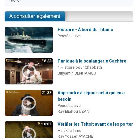
Merci
A consulter également
Histoire - À bord du Titanic
Pensée Juive
Panique à la boulangerie Cachère
8:22
1 Histoire pour Chabbath
Binyamin BENHAMOU
Apprendre à réjouir celui qui en a
21:38
besoin
Pensée Juive
Rav Eliahou UZAN
Vérifier les Tsitsit avant de les porter
8:07
Halakha Time
Rav Yossef AYACHE