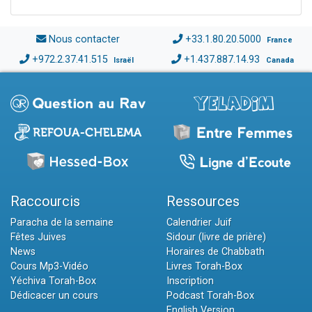
Nous contacter
+33.1.80.20.5000
France
+972.2.37.41.515
+1.437.887.14.93
Israël
Canada
Raccourcis
Ressources
Paracha de la semaine
Calendrier Juif
Fêtes Juives
Sidour (livre de prière)
News
Horaires de Chabbath
Cours Mp3-Vidéo
Livres Torah-Box
Yéchiva Torah-Box
Inscription
Dédicacer un cours
Podcast Torah-Box
English Version