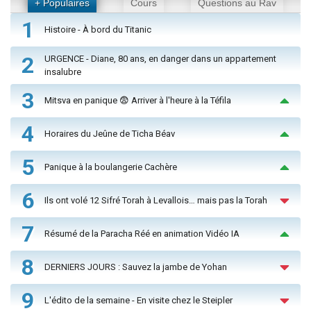
+ Populaires
Cours
Questions au Rav
1
Histoire - À bord du Titanic
2
URGENCE - Diane, 80 ans, en danger dans un appartement
insalubre
3
Mitsva en panique 😨 Arriver à l'heure à la Téfila
4
Horaires du Jeûne de Ticha Béav
5
Panique à la boulangerie Cachère
6
Ils ont volé 12 Sifré Torah à Levallois… mais pas la Torah
7
Résumé de la Paracha Réé en animation Vidéo IA
8
DERNIERS JOURS : Sauvez la jambe de Yohan
9
L'édito de la semaine - En visite chez le Steipler