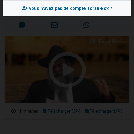
Rav Itshak 'HAVIV
2 personnes viennent de nous rejoindre sur WhatsApp
Vous n'avez pas de compte Torah-Box ?
Mis en ligne le Mercredi 21 Juin 2017
13 personnes viennent de demander une bénédiction
Il reste 49 places pour étudier en groupe sur Zoom
12 nouvelles musiques dans Torah-Box Music
2 personnes viennent de nous rejoindre sur WhatsApp
11 minutes
Télécharger MP4
Télécharger MP3