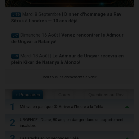
Mardi 8 Septembre |
Dinner d'hommage au Rav
J-30
Sitruk à Londres — 10 ans déjà
Dimanche 16 Août |
Venez rencontrer le Admour
J-7
de Ungvar à Natanya!
Mardi 18 Août |
Le Admour de Ungvar recevra en
J-9
plein Kikar de Natanya à Alonzo!
Voir tous les événements à venir
+ Populaires
Cours
Questions au Rav
1
Mitsva en panique 😨 Arriver à l'heure à la Téfila
2
URGENCE - Diane, 80 ans, en danger dans un appartement
insalubre
3
La Paracha en 60 secondes : Réé