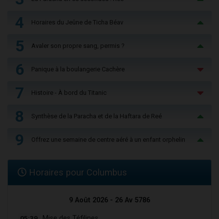
4
Horaires du Jeûne de Ticha Béav
5
Avaler son propre sang, permis ?
6
Panique à la boulangerie Cachère
7
Histoire - À bord du Titanic
8
Synthèse de la Paracha et de la Haftara de Reé
9
Offrez une semaine de centre aéré à un enfant orphelin
Horaires pour Columbus
9 Août 2026 - 26 Av 5786
05:39
Mise des Téfilines