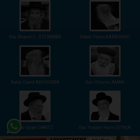
Rav Aharon L. STEINMAN
Rabbi 'Haïm KANIEWSKI
Rabbi David ABI'HSSIRA
Rav Chlomo AMAR
Rav Israël GANTZ
Rav Yossef-Haïm SITRUK