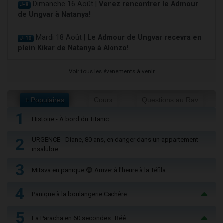
Dimanche 16 Août |
Venez rencontrer le Admour
J-8
de Ungvar à Natanya!
Mardi 18 Août |
Le Admour de Ungvar recevra en
J-10
plein Kikar de Natanya à Alonzo!
Voir tous les événements à venir
+ Populaires
Cours
Questions au Rav
1
Histoire - À bord du Titanic
2
URGENCE - Diane, 80 ans, en danger dans un appartement
insalubre
3
Mitsva en panique 😨 Arriver à l'heure à la Téfila
4
Panique à la boulangerie Cachère
5
La Paracha en 60 secondes : Réé