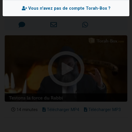
Rav Itshak 'HAVIV
13 personnes viennent de demander une bénédiction
Vous n'avez pas de compte Torah-Box ?
Mis en ligne le Dimanche 24 Septembre 2017
30 personnes viennent de faire un don pour Sauvez la jambe de Yohan
Il reste 49 places pour étudier en groupe sur Zoom
12 nouvelles musiques dans Torah-Box Music
29 personnes viennent de demander une bénédiction
14 minutes
Télécharger MP4
Télécharger MP3