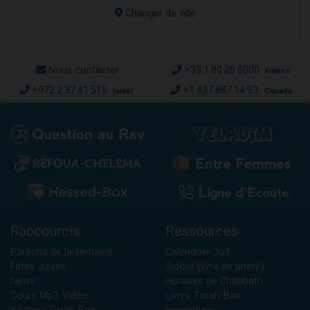
Changer de ville
Nous contacter
+33.1.80.20.5000
France
+972.2.37.41.515
+1.437.887.14.93
Israël
Canada
Raccourcis
Ressources
Paracha de la semaine
Calendrier Juif
Fêtes Juives
Sidour (livre de prière)
News
Horaires de Chabbath
Cours Mp3-Vidéo
Livres Torah-Box