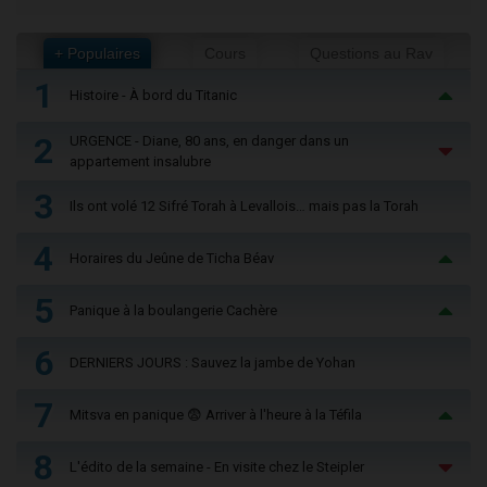
+ Populaires
Cours
Questions au Rav
1
Histoire - À bord du Titanic
2
URGENCE - Diane, 80 ans, en danger dans un
appartement insalubre
3
Ils ont volé 12 Sifré Torah à Levallois… mais pas la Torah
4
Horaires du Jeûne de Ticha Béav
5
Panique à la boulangerie Cachère
6
DERNIERS JOURS : Sauvez la jambe de Yohan
7
Mitsva en panique 😨 Arriver à l'heure à la Téfila
8
L'édito de la semaine - En visite chez le Steipler