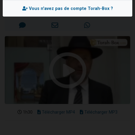
Rav David TOUITOU
Il reste 49 places pour étudier en groupe sur Zoom
Vous n'avez pas de compte Torah-Box ?
Mis en ligne le Lundi 27 Février 2017
3 personnes viennent de nous rejoindre sur WhatsApp
2 personnes viennent de nous rejoindre sur WhatsApp
2 nouvelles musiques dans Torah-Box Music
6 personnes viennent de nous rejoindre sur WhatsApp
1h30
Télécharger MP4
Télécharger MP3