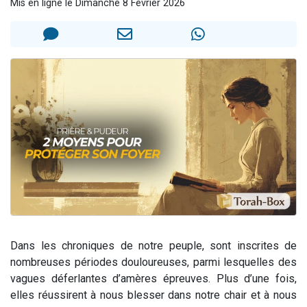
Mis en ligne le Dimanche 8 Février 2026
13 personnes viennent de demander une bénédiction
30 personnes viennent de faire un don pour Sauvez la jambe de Yohan
Il reste 49 places pour étudier en groupe sur Zoom
12 nouvelles musiques dans Torah-Box Music
29 personnes viennent de demander une bénédiction
Dans les chroniques de notre peuple, sont inscrites de
nombreuses périodes douloureuses, parmi lesquelles des
vagues déferlantes d’amères épreuves. Plus d’une fois,
elles réussirent à nous blesser dans notre chair et à nous