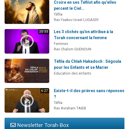
Croire en ses Téfilot afin qu'elles
percent le Ciel...
Téfila
Rav Yaakov Israel LUGASSY
Les 3 clichés qu'on attribue à la
20:33
Torah concernant la femme
Femmes
Rav Chalom GUENOUN
Téfila du Chlah Hakadoch : Ségoula
pour les Enfants et se Marier
Education des enfants
Existe-t-il des prières sans réponses
6:27
?
Téfila
Rav Avraham TAIEB
Newsletter Torah-Box