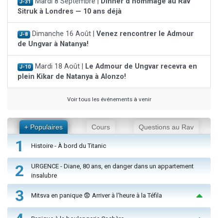
Mardi 8 Septembre |
Dinner d'hommage au Rav
J-31
Sitruk à Londres — 10 ans déjà
Dimanche 16 Août |
Venez rencontrer le Admour
J-8
de Ungvar à Natanya!
Mardi 18 Août |
Le Admour de Ungvar recevra en
J-10
plein Kikar de Natanya à Alonzo!
Voir tous les événements à venir
+ Populaires
Cours
Questions au Rav
1
Histoire - À bord du Titanic
2
URGENCE - Diane, 80 ans, en danger dans un appartement
insalubre
3
Mitsva en panique 😨 Arriver à l'heure à la Téfila