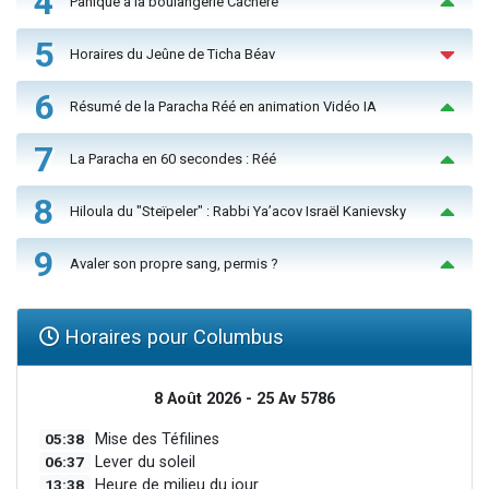
4
Panique à la boulangerie Cachère
5
Horaires du Jeûne de Ticha Béav
6
Résumé de la Paracha Réé en animation Vidéo IA
7
La Paracha en 60 secondes : Réé
8
Hiloula du "Steïpeler" : Rabbi Ya’acov Israël Kanievsky
9
Avaler son propre sang, permis ?
Horaires pour Columbus
8 Août 2026 - 25 Av 5786
05:38
Mise des Téfilines
06:37
Lever du soleil
13:38
Heure de milieu du jour