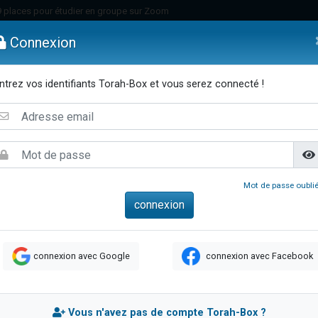
49 places pour étudier en groupe sur Zoom
nes viennent de faire un don pour Diane, 80 ans, dans un appartement insalu
Connexion
viennent de nous rejoindre sur WhatsApp
viennent de nous rejoindre sur WhatsApp
ntrez vos identifiants Torah-Box et vous serez connecté !
es viennent de faire un don pour Reloger Rivka, 6 enfants, victime de violences
emmes
Enfants
Etude sur Texte
Musique
Paracha
Di
es viennent de faire un don pour 1 Journée de Vacances Pour les Enfants
 viennent de demander une bénédiction
viennent de nous rejoindre sur WhatsApp
49 places pour étudier en groupe sur Zoom
Mot de passe oublié
 donner son Maasser
viennent de nous rejoindre sur WhatsApp
viennent de nous rejoindre sur WhatsApp
connexion avec Google
connexion avec Facebook
de donner son Maasser
es viennent de faire un don pour 5 jours de vacances aux Orphelins
viennent de nous rejoindre sur WhatsApp
Vous n'avez pas de compte Torah-Box ?