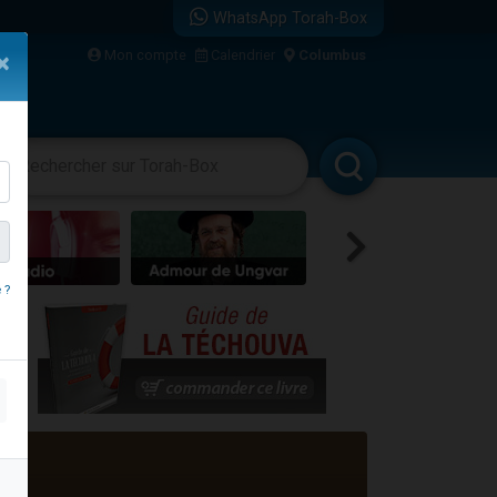
WhatsApp Torah-Box
bre
Mon compte
Calendrier
Columbus
×
...
vertissements
Livres
Rabbanim
 ?