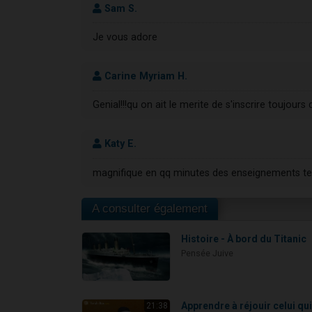
Sam S.
Je vous adore
Carine Myriam H.
Genial!!!qu on ait le merite de s'inscrire toujours 
Katy E.
magnifique en qq minutes des enseignements te
A consulter également
Histoire - À bord du Titanic
Pensée Juive
Apprendre à réjouir celui qu
21:38