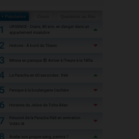
+ Populaires
Cours
Questions au Rav
1
URGENCE - Diane, 80 ans, en danger dans un
appartement insalubre
2
Histoire - À bord du Titanic
3
Mitsva en panique 😨 Arriver à l'heure à la Téfila
4
La Paracha en 60 secondes : Réé
5
Panique à la boulangerie Cachère
6
Horaires du Jeûne de Ticha Béav
7
Résumé de la Paracha Réé en animation
Vidéo IA
8
Avaler son propre sang, permis ?