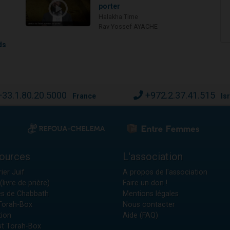
porter
Halakha Time
Rav Yossef AYACHE
ds
+33.1.80.20.5000
+972.2.37.41.515
France
Is
ources
L'association
ier Juif
A propos de l'association
(livre de prière)
Faire un don !
es de Chabbath
Mentions légales
 Torah-Box
Nous contacter
tion
Aide (FAQ)
t Torah-Box