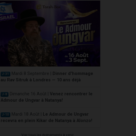
Mardi 8 Septembre |
Dinner d'hommage
J-31
au Rav Sitruk à Londres — 10 ans déjà
Dimanche 16 Août |
Venez rencontrer le
J-8
Admour de Ungvar à Natanya!
Mardi 18 Août |
Le Admour de Ungvar
J-10
recevra en plein Kikar de Natanya à Alonzo!
Voir tous les événements à venir