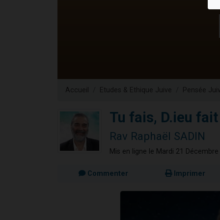
13 personnes
30 perso
Il reste 
12 nouve
29 personnes
Accueil
Etudes & Ethique Juive
Pensée Jui
Tu fais, D.ieu fait
Rav Raphaël SADIN
Mis en ligne le Mardi 21 Décembre
Commenter
Imprimer