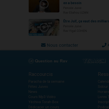
en a besoin
Pensée Juive
Rav Eliahou UZAN
Être Juif, ça vaut des milliar
Pensée Juive
Rav Yigal COHEN
Nous contacter
Raccourcis
Ress
Paracha de la semaine
Calendr
Fêtes Juives
Sidour 
News
Horair
Cours Mp3-Vidéo
Livres
Yéchiva Torah-Box
Inscrip
Dédicacer un cours
Podcas