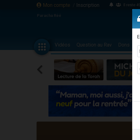
Mon compte
/
Inscription
Il reste 
16 person
Paracha Réé
2 personnes 
6 personnes 
E
4 personn
Vidéos
Question au Rav
Dons
F
2 personn
17 personnes
4 personnes 
Il reste 
Eva vient de
4 personnes 
3 personnes 
Odaya vient 
3 personn
2 personnes 