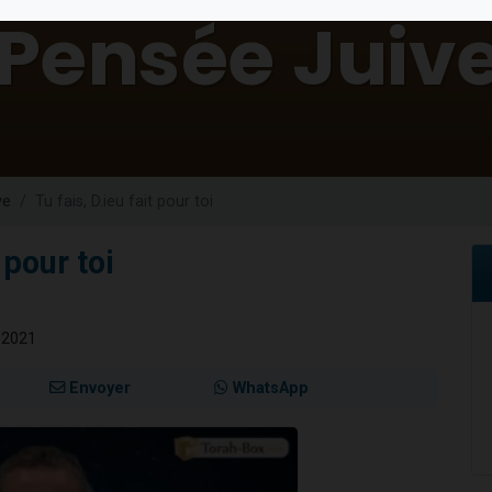
 viennent de demander une bénédiction
nnes viennent de faire un don pour Sauvez la jambe de Yohan
49 places pour étudier en groupe sur Zoom
lles musiques dans Torah-Box Music
 viennent de demander une bénédiction
ve
Tu fais, D.ieu fait pour toi
 pour toi
 2021
Envoyer
WhatsApp