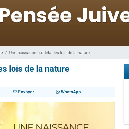
de donner son Maasser
49 places pour étudier en groupe sur Zoom
ent de donner son Maasser
es viennent de faire un don pour 5 enfants déjà orphelins risquent de perdre
viennent de nous rejoindre sur WhatsApp
ve
Une naissance au-delà des lois de la nature
s lois de la nature
Envoyer
WhatsApp