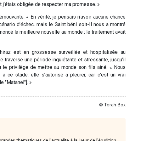
et j’étais obligée de respecter ma promesse. »
émouvante. « En vérité, je pensais n’avoir aucune chance
énario d’échec, mais le Saint béni soit-Il nous a montré
annoncé la meilleure nouvelle au monde : le traitement avait
iraz est en grossesse surveillée et hospitalisée au
 traverse une période inquiétante et stressante, jusqu’il
eu le privilège de mettre au monde son fils aîné. « Nous
 à ce stade, elle s’autorise à pleurer, car c’est un vrai
de "Matanel"]. »
© Torah-Box
andes thématiques de l'actualité à la lueur de l'érudition