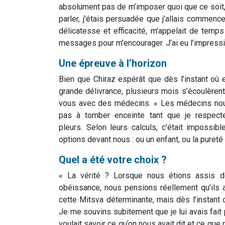
absolument pas de m’imposer quoi que ce soit, 
parler, j’étais persuadée que j’allais commencer
délicatesse et efficacité, m’appelait de temp
messages pour m’encourager. J’ai eu l’impressio
Une épreuve à l’horizon
Bien que Chiraz espérât que dès l’instant où e
grande délivrance, plusieurs mois s’écoulèren
vous avec des médecins. « Les médecins nous 
pas à tomber enceinte tant que je respecter
pleurs. Selon leurs calculs, c’était impossi
options devant nous : ou un enfant, ou la pureté 
Quel a été votre choix ?
« La vérité ? Lorsque nous étions assis 
obéissance, nous pensions réellement qu’ils a
cette Mitsva déterminante, mais dès l’instant
Je me souvins subitement que je lui avais fait 
voulait savoir ce qu’on nous avait dit et ce que