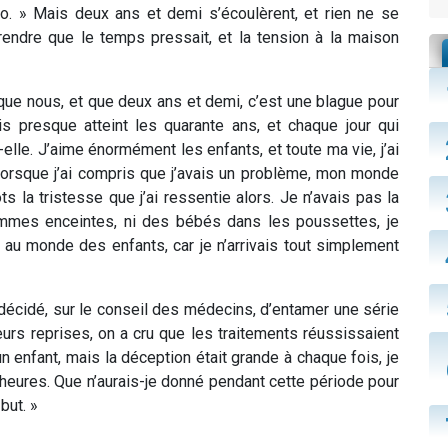
o. » Mais deux ans et demi s’écoulèrent, et rien ne se
rendre que le temps pressait, et la tension à la maison
que nous, et que deux ans et demi, c’est une blague pour
ais presque atteint les quarante ans, et chaque jour qui
-elle. J’aime énormément les enfants, et toute ma vie, j’ai
, lorsque j’ai compris que j’avais un problème, mon monde
s la tristesse que j’ai ressentie alors. Je n’avais pas la
femmes enceintes, ni des bébés dans les poussettes, je
 au monde des enfants, car je n’arrivais tout simplement
 décidé, sur le conseil des médecins, d’entamer une série
eurs reprises, on a cru que les traitements réussissaient
n enfant, mais la déception était grande à chaque fois, je
 heures. Que n’aurais-je donné pendant cette période pour
 but. »