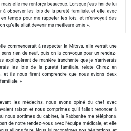
mais elle me renforça beaucoup. Lorsque j’eus fini de lui
 à observer les lois de la pureté familiale, et elle, avec
s en temps pour me rappeler les lois, et m’envoyait des
n qu’elle allait devenir ma meilleure amie ».
lle commencerait à respecter la Mitsva, elle verrait une
t sans rien de neuf, puis on la convoqua pour un rendez-
expliquèrent de manière tranchante que je n’arriverais
ais les lois de la pureté familiale, relate Chiraz en
ble, et ils nous firent comprendre que nous avions deux
familiale. »
devant les médecins, nous avons opiné du chef avec
vaient raison et nous comprîmes qu’il fallait renoncer à
 où nous sortîmes du cabinet, la Rabbanite me téléphona.
part de notre rendez-vous avec l’équipe médicale, et elle
 nous allions faire. Nous lui racontâmes nos hésitations, et