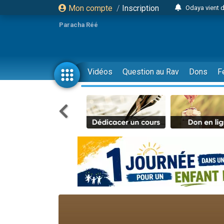
Mon compte
/
Inscription
Odaya vient 
3 personn
Paracha Réé
3 personn
2 personnes 
13 personnes
Vidéos
Question au Rav
Dons
F
12 nouve
30 perso
Il reste 
3 personnes 
2 personnes 
3 personnes 
2 nouvel
8 personn
Nouvelle émis
61 personnes