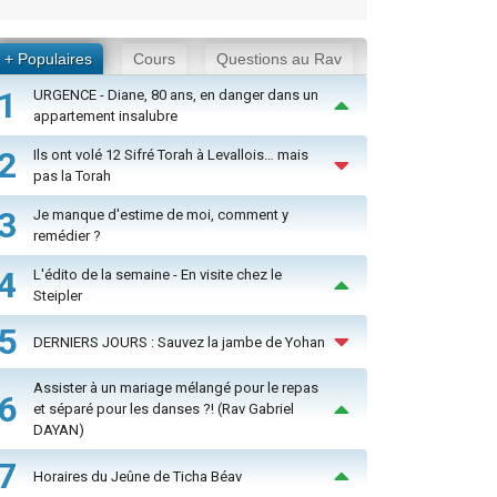
+ Populaires
Cours
Questions au Rav
1
URGENCE - Diane, 80 ans, en danger dans un
appartement insalubre
2
Ils ont volé 12 Sifré Torah à Levallois… mais
pas la Torah
3
Je manque d'estime de moi, comment y
remédier ?
4
L'édito de la semaine - En visite chez le
Steipler
5
DERNIERS JOURS : Sauvez la jambe de Yohan
Assister à un mariage mélangé pour le repas
6
et séparé pour les danses ?! (Rav Gabriel
DAYAN)
7
Horaires du Jeûne de Ticha Béav