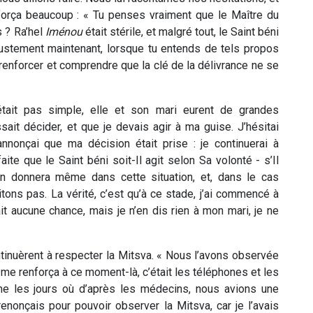
força beaucoup : « Tu penses vraiment que le Maître du
s ? Ra’hel
Iménou
était stérile, et malgré tout, le Saint béni
: justement maintenant, lorsque tu entends de tels propos
renforcer et comprendre que la clé de la délivrance ne se
était pas simple, elle et son mari eurent de grandes
ait décider, et que je devais agir à ma guise. J’hésitai
nnonçai que ma décision était prise : je continuerai à
aite que le Saint béni soit-Il agit selon Sa volonté - s’Il
n donnera même dans cette situation, et, dans le cas
itons pas. La vérité, c’est qu’à ce stade, j’ai commencé à
ait aucune chance, mais je n’en dis rien à mon mari, je ne
tinuèrent à respecter la Mitsva. « Nous l’avons observée
 me renforça à ce moment-là, c’était les téléphones et les
me les jours où d’après les médecins, nous avions une
enonçais pour pouvoir observer la Mitsva, car je l’avais