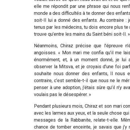
elle me répondit par une phrase qui nous ren
monde a des difficultés à te donner des enfant
soit-Il lui a donné des enfants. Au contraire 
tenus par les médecins, tu dois encore plus te 
trouve qu’entre les mains du Saint béni soit-Il. »
Néanmoins, Chiraz précise que l’épreuve n’
angoisses. « Mon mari me confia qu’il me laiss
énormément, et, à un moment donné, je lui a
observer la Mitsva, et je croyais d’une foi parf
souhaite nous donner des enfants, Il nous e
contraire, c’est semble-t-il que nous ne le mér
penser à une adoption, j’étais sûre qu’il n’y av
voulais pas le désespérer. »
Pendant plusieurs mois, Chiraz et son mari con
avec les larmes aux yeux, et la seule chose qui
messages de la Rabbanite, relate-t-elle. Mê
chance de tomber enceinte, je savais que j’y r