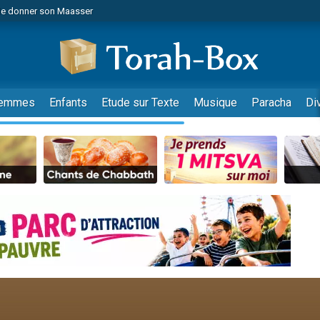
de donner son Maasser
es viennent de faire un don pour 5 jours de vacances aux Orphelins
es viennent de faire un don pour Diane, 80 ans, dans un appartement insalub
viennent de nous rejoindre sur WhatsApp
 viennent de demander une bénédiction
emmes
Enfants
Etude sur Texte
Musique
Paracha
Di
lles musiques dans Torah-Box Music
nnes viennent de faire un don pour Sauvez la jambe de Yohan
49 places pour étudier en groupe sur Zoom
viennent de nous rejoindre sur WhatsApp
viennent de nous rejoindre sur WhatsApp
viennent de nous rejoindre sur WhatsApp
les musiques dans Torah-Box Music
es viennent de faire un don pour Tsédaka : pauvres d'Israel
sion radio : Visions de grandeur n°104 : Le Chabbath et le Birkat Hamazone à 
 viennent de demander une bénédiction