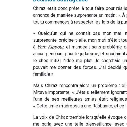
Chiraz était donc prête à tout faire pour réalis
annonça de manière surprenante un matin : « À pa
toi, tu commences à respecter les lois de la pur
« Quelqu’un qui ne connaît pas mon mari n
surprenante, précise-t-elle, mon mari s’était to
à
Yom Kippour
, et mangeait sans problème da
aucun penchant pour le judaïsme, et soudain il a
le choc initial, l’idée me plut. Je cherchais 
pouvait me donner des forces. J’ai décidé qu
familiale »
Mais Chiraz rencontra alors un problème : el
Mitsva importante. « J’étais tellement ignorante
l’une de ses meilleures amies était religieus
« Cette amie m’adressa à une Rabbanite, et ce fu
La voix de Chiraz tremble lorsqu’elle évoque ce
me parla avec une telle bienveillance, avec u