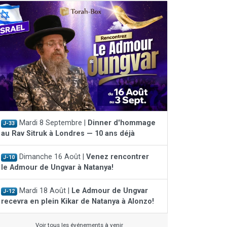
Mardi 8 Septembre |
Dinner d'hommage
J-33
au Rav Sitruk à Londres — 10 ans déjà
Dimanche 16 Août |
Venez rencontrer
J-10
le Admour de Ungvar à Natanya!
Mardi 18 Août |
Le Admour de Ungvar
J-12
recevra en plein Kikar de Natanya à Alonzo!
Voir tous les événements à venir