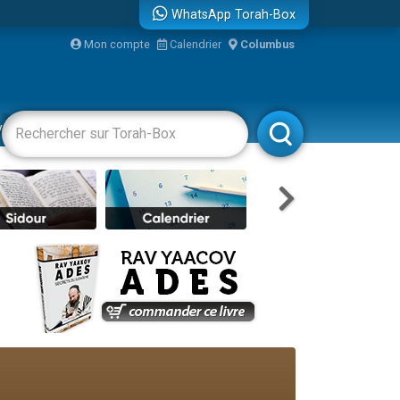
WhatsApp Torah-Box
Mon compte
Calendrier
Columbus
re
vertissements
Livres
Rabbanim
travers le temps