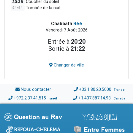
20:38
Coucher du soleil
21:21
Tombée de la nuit
Chabbath
Réé
Vendredi 7 Août 2026
Entrée à
20:20
Sortie à
21:22
Changer de ville
Nous contacter
+33.1.80.20.5000
France
+972.2.37.41.515
+1.437.887.14.93
Israël
Canada