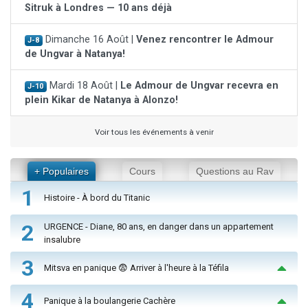
Sitruk à Londres — 10 ans déjà
Dimanche 16 Août |
Venez rencontrer le Admour
J-8
de Ungvar à Natanya!
Mardi 18 Août |
Le Admour de Ungvar recevra en
J-10
plein Kikar de Natanya à Alonzo!
Voir tous les événements à venir
+ Populaires
Cours
Questions au Rav
1
Histoire - À bord du Titanic
2
URGENCE - Diane, 80 ans, en danger dans un appartement
insalubre
3
Mitsva en panique 😨 Arriver à l'heure à la Téfila
4
Panique à la boulangerie Cachère