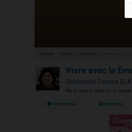
13 personnes
30 perso
Il reste 
12 nouve
29 personnes
Accueil
Famille
Femmes
Vivre avec la 
Vivre avec la É
Rabbanite Penina ELK
Mis en ligne le Vendredi 15 Janvie
Commenter
Imprimer