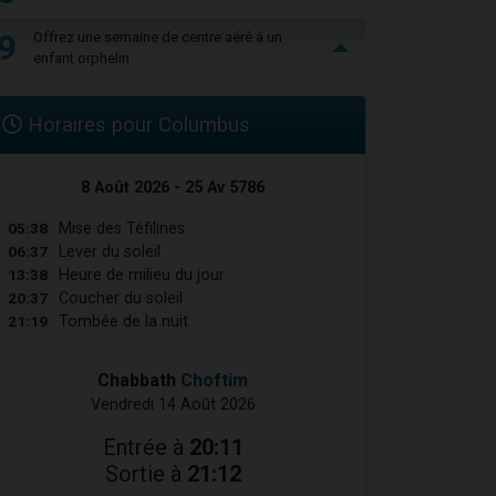
9
Offrez une semaine de centre aéré à un
enfant orphelin
Horaires pour Columbus
8 Août 2026 - 25 Av 5786
05:38
Mise des Téfilines
06:37
Lever du soleil
13:38
Heure de milieu du jour
20:37
Coucher du soleil
21:19
Tombée de la nuit
Chabbath
Choftim
Vendredi 14 Août 2026
Entrée à
20:11
Sortie à
21:12