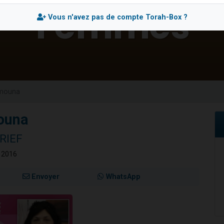
 viennent de demander une bénédiction
Vous n'avez pas de compte Torah-Box ?
nnes viennent de faire un don pour Sauvez la jambe de Yohan
49 places pour étudier en groupe sur Zoom
lles musiques dans Torah-Box Music
 viennent de demander une bénédiction
Émouna
mouna
RIEF
r 2016
Envoyer
WhatsApp