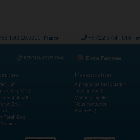
+33.1.80.20.5000
+972.2.37.41.515
France
Is
ources
L'association
ier Juif
A propos de l'association
(livre de prière)
Faire un don !
es de Chabbath
Mentions légales
 Torah-Box
Nous contacter
tion
Aide (FAQ)
t Torah-Box
 Version