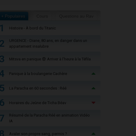
+ Populaires
Cours
Questions au Rav
1
Histoire - À bord du Titanic
2
URGENCE - Diane, 80 ans, en danger dans un
appartement insalubre
3
Mitsva en panique 😨 Arriver à l'heure à la Téfila
4
Panique à la boulangerie Cachère
5
La Paracha en 60 secondes : Réé
6
Horaires du Jeûne de Ticha Béav
7
Résumé de la Paracha Réé en animation Vidéo
IA
8
Avaler son propre sang, permis ?