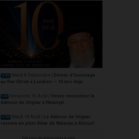
Mardi 8 Septembre |
Dinner d'hommage
J-31
au Rav Sitruk à Londres — 10 ans déjà
Dimanche 16 Août |
Venez rencontrer le
J-8
Admour de Ungvar à Natanya!
Mardi 18 Août |
Le Admour de Ungvar
J-10
recevra en plein Kikar de Natanya à Alonzo!
Voir tous les événements à venir