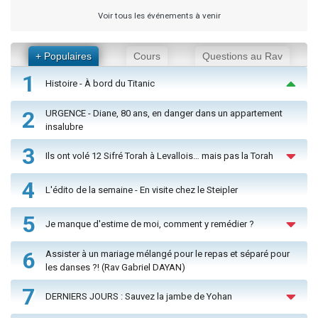
Voir tous les événements à venir
+ Populaires
Cours
Questions au Rav
1
Histoire - À bord du Titanic
2
URGENCE - Diane, 80 ans, en danger dans un appartement
insalubre
3
Ils ont volé 12 Sifré Torah à Levallois… mais pas la Torah
4
L'édito de la semaine - En visite chez le Steipler
5
Je manque d'estime de moi, comment y remédier ?
6
Assister à un mariage mélangé pour le repas et séparé pour
les danses ?! (Rav Gabriel DAYAN)
7
DERNIERS JOURS : Sauvez la jambe de Yohan