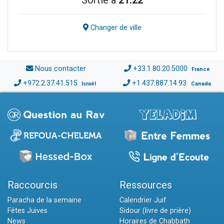
Changer de ville
Nous contacter
+33.1.80.20.5000
France
+972.2.37.41.515
+1.437.887.14.93
Israël
Canada
Raccourcis
Ressources
Paracha de la semaine
Calendrier Juif
Fêtes Juives
Sidour (livre de prière)
News
Horaires de Chabbath