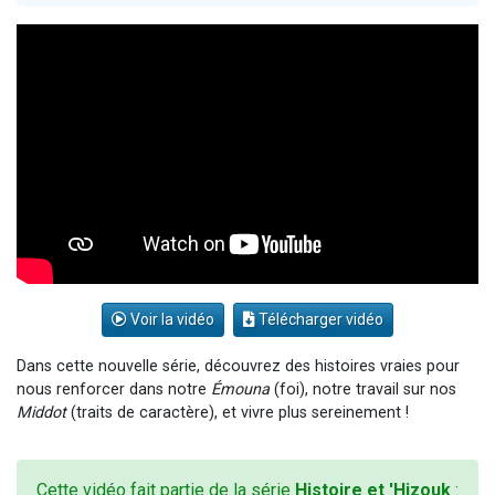
Il reste 49 places pour étudier en groupe sur Zoom
Eva vient de donner son Maasser
4 personnes viennent de nous rejoindre sur WhatsApp
3 personnes viennent de nous rejoindre sur WhatsApp
Odaya vient de donner son Maasser
Voir la vidéo
Télécharger vidéo
Dans cette nouvelle série, découvrez des histoires vraies pour
nous renforcer dans notre
Émouna
(foi), notre travail sur nos
Middot
(traits de caractère), et vivre plus sereinement !
Cette vidéo fait partie de la série
Histoire et 'Hizouk
: