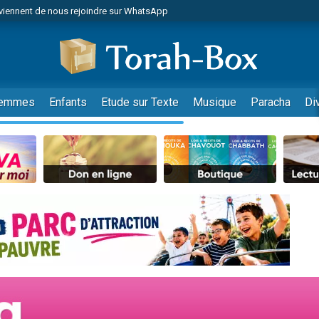
viennent de nous rejoindre sur WhatsApp
es viennent de faire un don pour Reloger Rivka, 6 enfants, victime de violences
es viennent de faire un don pour 1 Journée de Vacances Pour les Enfants
 viennent de demander une bénédiction
viennent de nous rejoindre sur WhatsApp
emmes
Enfants
Etude sur Texte
Musique
Paracha
Di
49 places pour étudier en groupe sur Zoom
nes viennent de faire un don pour Diane, 80 ans, dans un appartement insalu
 donner son Maasser
viennent de nous rejoindre sur WhatsApp
viennent de nous rejoindre sur WhatsApp
es viennent de faire un don pour 5 jours de vacances aux Orphelins
de donner son Maasser
 viennent de demander une bénédiction
viennent de nous rejoindre sur WhatsApp
nnes viennent de faire un don pour Sauvez la jambe de Yohan