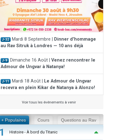
Mardi 8 Septembre |
Dinner d'hommage
J-32
au Rav Sitruk à Londres — 10 ans déjà
Dimanche 16 Août |
Venez rencontrer le
J-9
Admour de Ungvar à Natanya!
Mardi 18 Août |
Le Admour de Ungvar
J-11
recevra en plein Kikar de Natanya à Alonzo!
Voir tous les événements à venir
+ Populaires
Cours
Questions au Rav
1
Histoire - À bord du Titanic