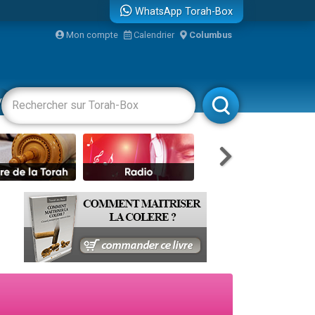
WhatsApp Torah-Box
...
Mon compte
Calendrier
Columbus
vertissements
Livres
Rabbanim
bre