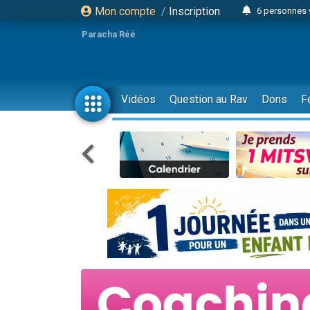
Mon compte
/
Inscription
6 personnes 
4 personn
Paracha Réé
2 personn
17 personnes
4 personnes 
Vidéos
Question au Rav
Dons
F
Il reste 
23 person
Eva vient de
4 personnes 
3 personnes 
3 personn
Odaya vient 
13 personnes
2 personnes 
30 perso