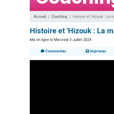
Il reste 
12 nouve
Accueil
Coaching
Histoire et 'Hizouk : La 
3 personnes 
2 personnes 
Histoire et 'Hizouk : La 
2 personnes 
Mis en ligne le Mercredi 3 Juillet 2024
Commenter
Imprimer