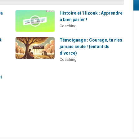
va
Histoire et 'Hizouk : Apprendre
à bien parler !
Coaching
t
Témoignage : Courage, tu n'es
jamais seule ! (enfant du
divorce)
Coaching
i