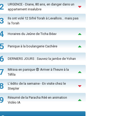
2
URGENCE - Diane, 80 ans, en danger dans un
appartement insalubre
3
Ils ont volé 12 Sifré Torah à Levallois… mais pas
la Torah
4
Horaires du Jeûne de Ticha Béav
5
Panique à la boulangerie Cachère
6
DERNIERS JOURS : Sauvez la jambe de Yohan
7
Mitsva en panique 😨 Arriver à l'heure à la
Téfila
8
L'édito de la semaine - En visite chez le
Steipler
9
Résumé de la Paracha Réé en animation
Vidéo IA