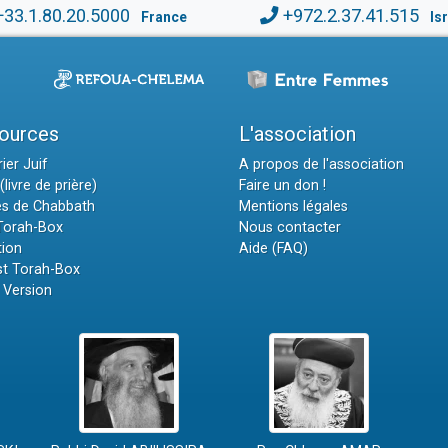
+33.1.80.20.5000
+972.2.37.41.515
France
Is
ources
L'association
ier Juif
A propos de l'association
(livre de prière)
Faire un don !
es de Chabbath
Mentions légales
 Torah-Box
Nous contacter
tion
Aide (FAQ)
t Torah-Box
 Version