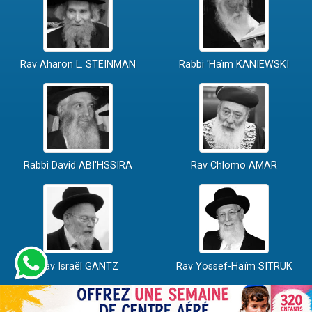
Rav Aharon L. STEINMAN
Rabbi 'Haïm KANIEWSKI
Rabbi David ABI'HSSIRA
Rav Chlomo AMAR
Rav Israël GANTZ
Rav Yossef-Haïm SITRUK