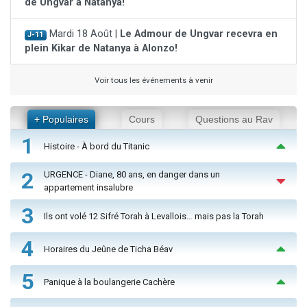
de Ungvar à Natanya!
Mardi 18 Août |
Le Admour de Ungvar recevra en
J-11
plein Kikar de Natanya à Alonzo!
Voir tous les événements à venir
+ Populaires
Cours
Questions au Rav
1
Histoire - À bord du Titanic
2
URGENCE - Diane, 80 ans, en danger dans un
appartement insalubre
3
Ils ont volé 12 Sifré Torah à Levallois… mais pas la Torah
4
Horaires du Jeûne de Ticha Béav
5
Panique à la boulangerie Cachère