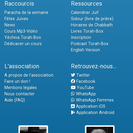
Raccourcis
Ressources
Paracha de la semaine
Calendrier Juif
Fêtes Juives
Sidour (livre de prière)
News
Horaires de Chabbath
Cours Mp3-Vidéo
Livres Torah-Box
Yéchiva Torah-Box
Inscription
Dédicacer un cours
Podcast Torah-Box
English Version
L'association
Retrouvez-nous...
A propos de l'association
Twitter
Faire un don !
Facebook
Mentions légales
YouTube
Nous contacter
WhatsApp
Aide (FAQ)
WhatsApp Femmes
Application iOS
Application Android