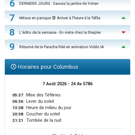
6
DERNIERS JOURS : Sauvez la jambe de Yohan
7
Mitsva en panique 😨 Arriver à l'heure à la Téfila
8
L'édito de la semaine - En visite chez le Steipler
9
Résumé de la Paracha Réé en animation Vidéo IA
Horaires pour Columbus
7 Août 2026 - 24 Av 5786
05:37
Mise des Téfilines
06:36
Lever du soleil
13:38
Heure de milieu du jour
20:38
Coucher du soleil
21:21
Tombée de la nuit