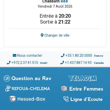
Chabbath
Réé
Vendredi 7 Août 2026
Entrée à
20:20
Sortie à
21:22
Changer de ville
Nous contacter
+33.1.80.20.5000
France
+972.2.37.41.515
+1.437.887.14.93
Israël
Canada