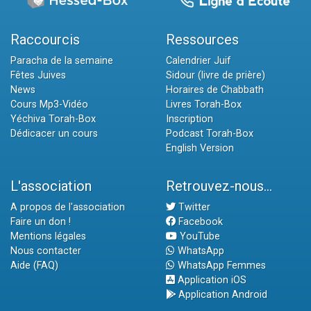
Raccourcis
Ressources
Paracha de la semaine
Calendrier Juif
Fêtes Juives
Sidour (livre de prière)
News
Horaires de Chabbath
Cours Mp3-Vidéo
Livres Torah-Box
Yéchiva Torah-Box
Inscription
Dédicacer un cours
Podcast Torah-Box
English Version
L'association
Retrouvez-nous...
A propos de l'association
Twitter
Faire un don !
Facebook
Mentions légales
YouTube
Nous contacter
WhatsApp
Aide (FAQ)
WhatsApp Femmes
Application iOS
Application Android