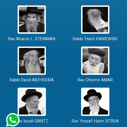
Rav Aharon L. STEINMAN
Rabbi 'Haïm KANIEWSKI
Rabbi David ABI'HSSIRA
Rav Chlomo AMAR
Rav Israël GANTZ
Rav Yossef-Haïm SITRUK