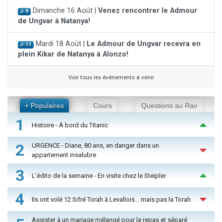
Dimanche 16 Août |
Venez rencontrer le Admour
J-9
de Ungvar à Natanya!
Mardi 18 Août |
Le Admour de Ungvar recevra en
J-11
plein Kikar de Natanya à Alonzo!
Voir tous les événements à venir
+ Populaires
Cours
Questions au Rav
1
Histoire - À bord du Titanic
2
URGENCE - Diane, 80 ans, en danger dans un
appartement insalubre
3
L'édito de la semaine - En visite chez le Steipler
4
Ils ont volé 12 Sifré Torah à Levallois… mais pas la Torah
Assister à un mariage mélangé pour le repas et séparé