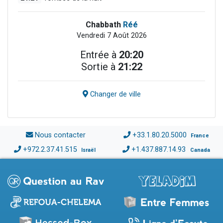
Chabbath
Réé
Vendredi 7 Août 2026
Entrée à
20:20
Sortie à
21:22
Changer de ville
Nous contacter
+33.1.80.20.5000
France
+972.2.37.41.515
+1.437.887.14.93
Israël
Canada