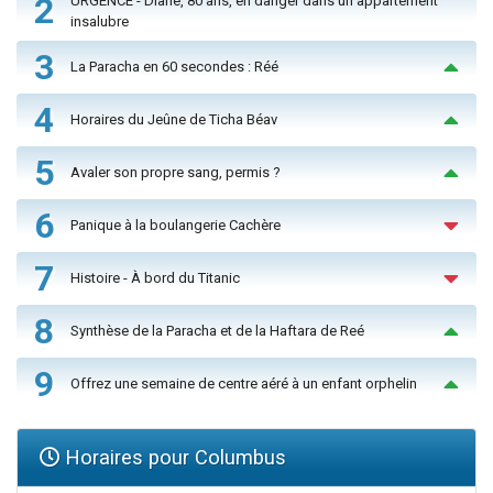
2
URGENCE - Diane, 80 ans, en danger dans un appartement
insalubre
3
La Paracha en 60 secondes : Réé
4
Horaires du Jeûne de Ticha Béav
5
Avaler son propre sang, permis ?
6
Panique à la boulangerie Cachère
7
Histoire - À bord du Titanic
8
Synthèse de la Paracha et de la Haftara de Reé
9
Offrez une semaine de centre aéré à un enfant orphelin
Horaires pour Columbus