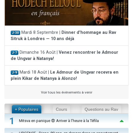
Mardi 8 Septembre |
Dinner d'hommage au Rav
J-30
Sitruk à Londres — 10 ans déjà
Dimanche 16 Août |
Venez rencontrer le Admour
J-7
de Ungvar à Natanya!
Mardi 18 Août |
Le Admour de Ungvar recevra en
J-9
plein Kikar de Natanya à Alonzo!
Voir tous les événements à venir
+ Populaires
Cours
Questions au Rav
1
Mitsva en panique 😨 Arriver à l'heure à la Téfila