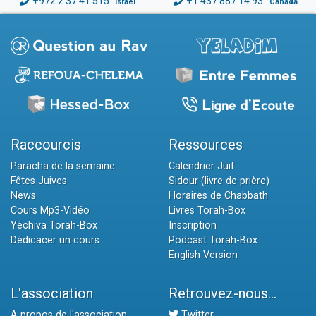
+972.2.37.41.515
+1.437.887.14.93
Israël
Canada
Raccourcis
Ressources
Paracha de la semaine
Calendrier Juif
Fêtes Juives
Sidour (livre de prière)
News
Horaires de Chabbath
Cours Mp3-Vidéo
Livres Torah-Box
Yéchiva Torah-Box
Inscription
Dédicacer un cours
Podcast Torah-Box
English Version
L'association
Retrouvez-nous...
A propos de l'association
Twitter