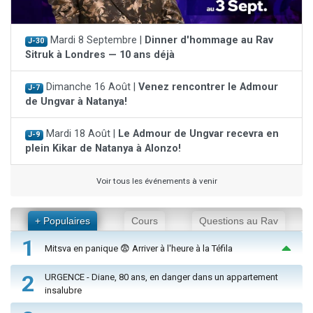
Mardi 8 Septembre |
Dinner d'hommage au Rav
J-30
Sitruk à Londres — 10 ans déjà
Dimanche 16 Août |
Venez rencontrer le Admour
J-7
de Ungvar à Natanya!
Mardi 18 Août |
Le Admour de Ungvar recevra en
J-9
plein Kikar de Natanya à Alonzo!
Voir tous les événements à venir
+ Populaires
Cours
Questions au Rav
1
Mitsva en panique 😨 Arriver à l'heure à la Téfila
2
URGENCE - Diane, 80 ans, en danger dans un appartement
insalubre