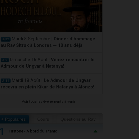
Mardi 8 Septembre |
Dinner d'hommage
J-32
au Rav Sitruk à Londres — 10 ans déjà
Dimanche 16 Août |
Venez rencontrer le
J-9
Admour de Ungvar à Natanya!
Mardi 18 Août |
Le Admour de Ungvar
J-11
recevra en plein Kikar de Natanya à Alonzo!
Voir tous les événements à venir
+ Populaires
Cours
Questions au Rav
1
Histoire - À bord du Titanic