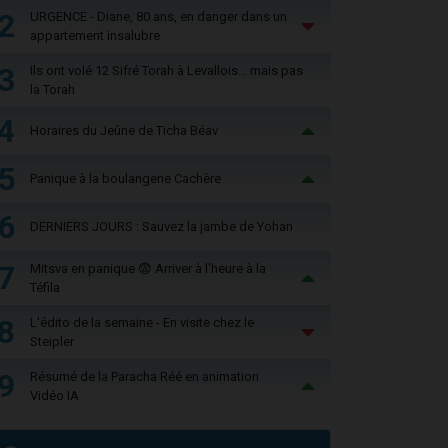
2
URGENCE - Diane, 80 ans, en danger dans un
appartement insalubre
3
Ils ont volé 12 Sifré Torah à Levallois… mais pas
la Torah
4
Horaires du Jeûne de Ticha Béav
5
Panique à la boulangerie Cachère
6
DERNIERS JOURS : Sauvez la jambe de Yohan
7
Mitsva en panique 😨 Arriver à l'heure à la
Téfila
8
L'édito de la semaine - En visite chez le
Steipler
9
Résumé de la Paracha Réé en animation
Vidéo IA