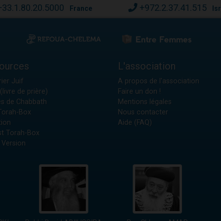
+33.1.80.20.5000
+972.2.37.41.515
France
Is
ources
L'association
ier Juif
A propos de l'association
(livre de prière)
Faire un don !
es de Chabbath
Mentions légales
 Torah-Box
Nous contacter
tion
Aide (FAQ)
t Torah-Box
 Version