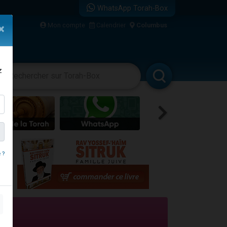
WhatsApp Torah-Box
...
Mon compte
Calendrier
Columbus
×
z
vertissements
Livres
Rabbanim
bre
 ?