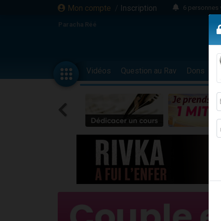
Mon compte
/
Inscription
6 personnes 
4 personn
Paracha Réé
2 personn
17 personnes
4 personnes 
Vidéos
Question au Rav
Dons
F
Il reste 
23 person
Eva vient de
4 personnes 
3 personnes 
3 personn
Odaya vient 
13 personnes
2 personnes 
30 perso