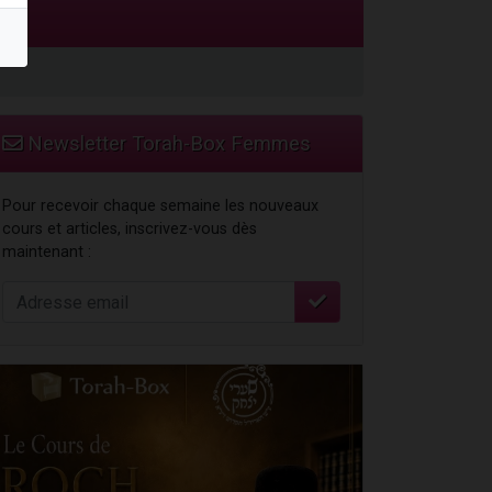
Newsletter Torah-Box Femmes
Pour recevoir chaque semaine les nouveaux
cours et articles, inscrivez-vous dès
maintenant :