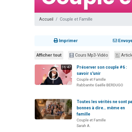
2 nouvel
3 personnes 
Accueil
Couple et Famille
8 personn
2 personn
17 personnes
Imprimer
Envoy
Afficher tout
Cours Mp3-Vidéo
Articl
Préserver son couple #6 :
16:47
savoir s'unir
Couple et Famille
Rabbanite Gaëlle BERDUGO
Toutes les vérités ne sont p
bonnes à dire… même en
famille
Couple et Famille
Sarah A.