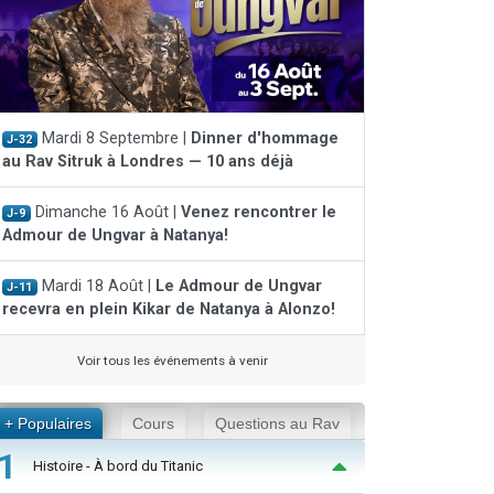
Mardi 8 Septembre |
Dinner d'hommage
J-32
au Rav Sitruk à Londres — 10 ans déjà
Dimanche 16 Août |
Venez rencontrer le
J-9
Admour de Ungvar à Natanya!
Mardi 18 Août |
Le Admour de Ungvar
J-11
recevra en plein Kikar de Natanya à Alonzo!
Voir tous les événements à venir
+ Populaires
Cours
Questions au Rav
1
Histoire - À bord du Titanic