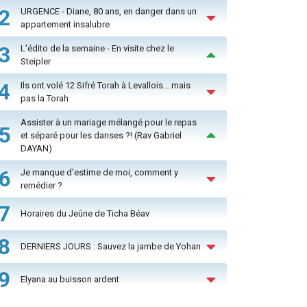
2
URGENCE - Diane, 80 ans, en danger dans un
appartement insalubre
3
L'édito de la semaine - En visite chez le
Steipler
4
Ils ont volé 12 Sifré Torah à Levallois… mais
pas la Torah
Assister à un mariage mélangé pour le repas
5
et séparé pour les danses ?! (Rav Gabriel
DAYAN)
6
Je manque d'estime de moi, comment y
remédier ?
7
Horaires du Jeûne de Ticha Béav
8
DERNIERS JOURS : Sauvez la jambe de Yohan
9
Elyana au buisson ardent