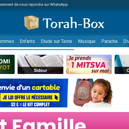
viennent de nous rejoindre sur WhatsApp
49 places pour étudier en groupe sur Zoom
nes viennent de faire un don pour Diane, 80 ans, dans un appartement insalu
 donner son Maasser
viennent de nous rejoindre sur WhatsApp
emmes
Enfants
Etude sur Texte
Musique
Paracha
Di
viennent de nous rejoindre sur WhatsApp
es viennent de faire un don pour 5 jours de vacances aux Orphelins
de donner son Maasser
 viennent de demander une bénédiction
viennent de nous rejoindre sur WhatsApp
nnes viennent de faire un don pour Sauvez la jambe de Yohan
lles musiques dans Torah-Box Music
49 places pour étudier en groupe sur Zoom
viennent de nous rejoindre sur WhatsApp
viennent de nous rejoindre sur WhatsApp