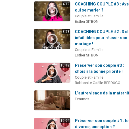
COACHING COUPLE #3 : Ave
4:12
qui se marier ?
Couple et Famille
Esther SITBON
COACHING COUPLE #2 : 3 cl
3:58
infaillibles pour réussir son
mariage !
Couple et Famille
Esther SITBON
Préserver son couple #3 :
13:12
choisir la bonne priorité !
Couple et Famille
Rabbanite Gaëlle BERDUGO
L’autre visage de la materni
Femmes
Préserver son couple #1 : le
15:04
divorce, une option ?