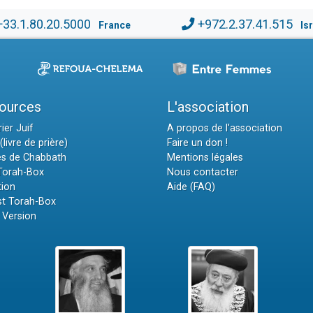
+33.1.80.20.5000
+972.2.37.41.515
France
Is
ources
L'association
ier Juif
A propos de l'association
(livre de prière)
Faire un don !
es de Chabbath
Mentions légales
 Torah-Box
Nous contacter
tion
Aide (FAQ)
t Torah-Box
 Version