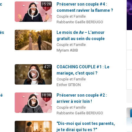
c
Préserver son couple #4 :
15:28
comment raviver la flamme ?
Couple et Famille
Rabbanite Gaëlle BERDUGO
és
Le mois de Av – L’amour
gratuit au sein du couple
Couple et Famille
Myriam ABIB
COACHING COUPLE #1 : Le
4:21
mariage, c'est quoi ?
Couple et Famille
Esther SITBON
té
Préserver son couple #2 :
18:38
arriver à voir loin !
Couple et Famille
Rabbanite Gaëlle BERDUGO
"Dis-moi qui sont tes parents,
je te dirai qui tu es ?"