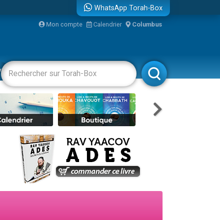
WhatsApp Torah-Box
Mon compte
Calendrier
Columbus
bre
vertissements
Livres
Rabbanim