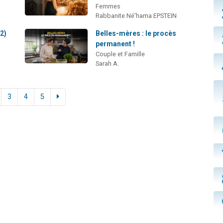
Femmes
Rabbanite Né'hama EPSTEIN
2)
Belles-mères : le procès
permanent !
Couple et Famille
Sarah A.
3
4
5