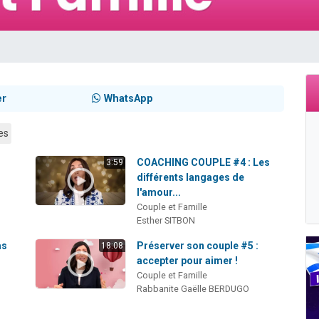
les musiques dans Torah-Box Music
viennent de nous rejoindre sur WhatsApp
es viennent de faire un don pour Tsédaka : pauvres d'Israel
es viennent de faire un don pour 1 Journée de Vacances Pour les Enfants
 viennent de demander une bénédiction
er
WhatsApp
es
COACHING COUPLE #4 : Les
3:59
différents langages de
l'amour...
Couple et Famille
Esther SITBON
as
Préserver son couple #5 :
18:08
accepter pour aimer !
Couple et Famille
Rabbanite Gaëlle BERDUGO