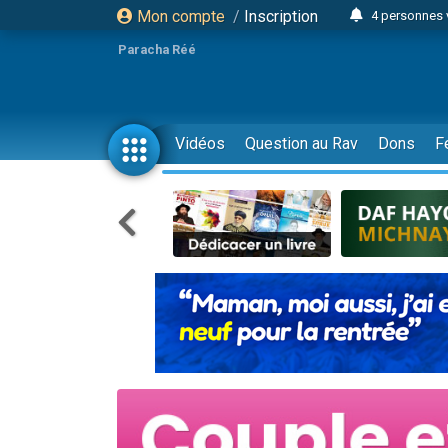
Mon compte
/
Inscription
4 personnes 
Il reste 
Paracha Réé
23 person
Eva vient de
4 personnes 
Vidéos
Question au Rav
Dons
F
3 personnes 
3 personn
Odaya vient 
13 personnes
2 personnes 
30 perso
12 nouve
Il reste 
3 personnes 
2 personnes 