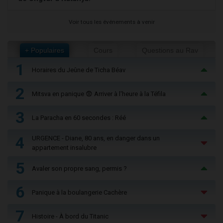
Voir tous les événements à venir
+ Populaires
Cours
Questions au Rav
1
Horaires du Jeûne de Ticha Béav
2
Mitsva en panique 😨 Arriver à l'heure à la Téfila
3
La Paracha en 60 secondes : Réé
4
URGENCE - Diane, 80 ans, en danger dans un
appartement insalubre
5
Avaler son propre sang, permis ?
6
Panique à la boulangerie Cachère
7
Histoire - À bord du Titanic