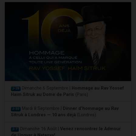
Dimanche 6 Septembre |
Hommage au Rav Yossef
J-28
Haim Sitruk au Dome de Paris
(Paris)
Mardi 8 Septembre |
Dinner d'hommage au Rav
J-30
Sitruk à Londres — 10 ans déjà
(Londres)
Dimanche 16 Août |
Venez rencontrer le Admour
J-7
de Ungvar à Natanya!