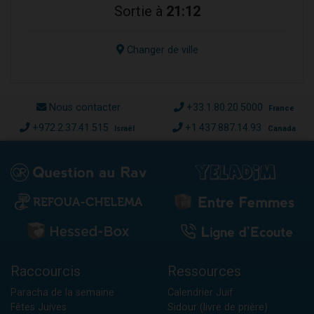
Sortie à
21:12
Changer de ville
Nous contacter
+33.1.80.20.5000
France
+972.2.37.41.515
+1.437.887.14.93
Israël
Canada
Raccourcis
Ressources
Paracha de la semaine
Calendrier Juif
Fêtes Juives
Sidour (livre de prière)