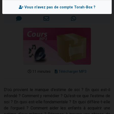
Il reste 49 places pour étudier en groupe sur Zoom
Mis en ligne le Lundi 1er Mars 2021
Vous n'avez pas de compte Torah-Box ?
Eva vient de donner son Maasser
4 personnes viennent de nous rejoindre sur WhatsApp
3 personnes viennent de nous rejoindre sur WhatsApp
3 personnes viennent de faire un don pour Événements Torah-Box
11 minutes
Télécharger MP3
D'où provient le manque d'estime de soi ? En quoi est-il
infondé ? Comment y remédier ? Qu'est-ce que l'estime de
soi ? En quoi est-elle fondamentale ? En quoi diffère-t-elle
de l'orgueil ? Comment aider les enfants à acquérir une