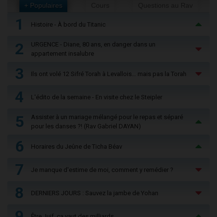
+ Populaires
Cours
Questions au Rav
1
Histoire - À bord du Titanic
2
URGENCE - Diane, 80 ans, en danger dans un
appartement insalubre
3
Ils ont volé 12 Sifré Torah à Levallois… mais pas la Torah
4
L'édito de la semaine - En visite chez le Steipler
5
Assister à un mariage mélangé pour le repas et séparé
pour les danses ?! (Rav Gabriel DAYAN)
6
Horaires du Jeûne de Ticha Béav
7
Je manque d'estime de moi, comment y remédier ?
8
DERNIERS JOURS : Sauvez la jambe de Yohan
9
Être Juif, ça vaut des milliards