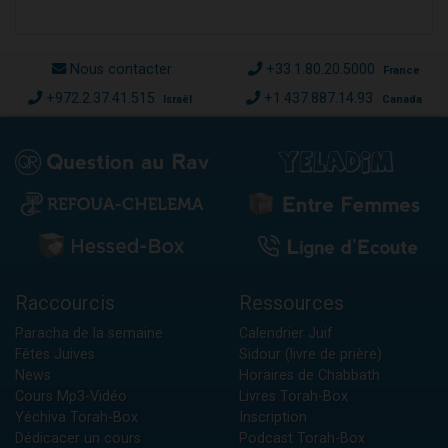
Nous contacter
+33.1.80.20.5000
France
+972.2.37.41.515
+1.437.887.14.93
Israël
Canada
Raccourcis
Ressources
Paracha de la semaine
Calendrier Juif
Fêtes Juives
Sidour (livre de prière)
News
Horaires de Chabbath
Cours Mp3-Vidéo
Livres Torah-Box
Yéchiva Torah-Box
Inscription
Dédicacer un cours
Podcast Torah-Box