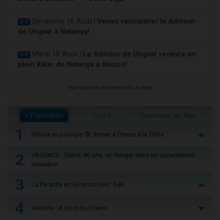
Dimanche 16 Août |
Venez rencontrer le Admour
J-7
de Ungvar à Natanya!
Mardi 18 Août |
Le Admour de Ungvar recevra en
J-9
plein Kikar de Natanya à Alonzo!
Voir tous les événements à venir
+ Populaires
Cours
Questions au Rav
1
Mitsva en panique 😨 Arriver à l'heure à la Téfila
2
URGENCE - Diane, 80 ans, en danger dans un appartement
insalubre
3
La Paracha en 60 secondes : Réé
4
Histoire - À bord du Titanic