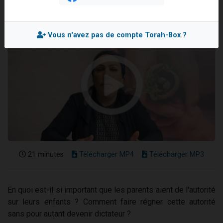
2 personnes viennent de nous rejoindre sur WhatsApp
13 personnes viennent de demander une bénédiction
Vous n'avez pas de compte Torah-Box ?
Il reste 49 places pour étudier en groupe sur Zoom
12 nouvelles musiques dans Torah-Box Music
2 personnes viennent de nous rejoindre sur WhatsApp
21 minutes
Télécharger MP4
Télécharger MP3
En quoi est-il si important que les parents aient de l'autorité
sur leurs enfants ? Comment faire régner cette autorité
sans pour autant devenir dictateur ?