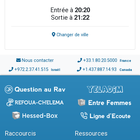
Entrée à
20:20
Sortie à
21:22
Changer de ville
Nous contacter
+33.1.80.20.5000
France
+972.2.37.41.515
+1.437.887.14.93
Israël
Canada
Raccourcis
Ressources