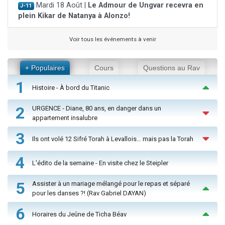
Mardi 18 Août |
Le Admour de Ungvar recevra en
J-11
plein Kikar de Natanya à Alonzo!
Voir tous les événements à venir
+ Populaires
Cours
Questions au Rav
1
Histoire - À bord du Titanic
2
URGENCE - Diane, 80 ans, en danger dans un
appartement insalubre
3
Ils ont volé 12 Sifré Torah à Levallois… mais pas la Torah
4
L'édito de la semaine - En visite chez le Steipler
5
Assister à un mariage mélangé pour le repas et séparé
pour les danses ?! (Rav Gabriel DAYAN)
6
Horaires du Jeûne de Ticha Béav