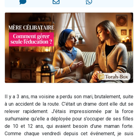
Il reste 49 places pour étudier en groupe sur Zoom
3 personnes viennent de nous rejoindre sur WhatsApp
2 personnes viennent de nous rejoindre sur WhatsApp
2 nouvelles musiques dans Torah-Box Music
6 personnes viennent de nous rejoindre sur WhatsApp
Il y a 3 ans, ma voisine a perdu son mari, brutalement, suite
à un accident de la route. C’était un drame dont elle dut se
relever rapidement. J’étais impressionnée par la force
surhumaine qu’elle a déployée pour s’occuper de ses filles
de 10 et 12 ans, qui avaient besoin d’une maman forte.
Comme chaque vendredi depuis cet événement, je suis