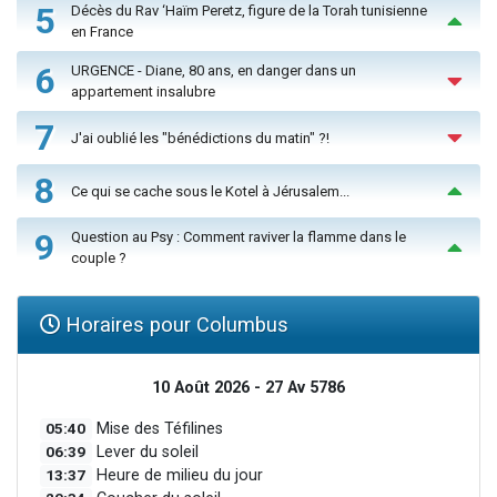
5
Décès du Rav ‘Haïm Peretz, figure de la Torah tunisienne
en France
6
URGENCE - Diane, 80 ans, en danger dans un
appartement insalubre
7
J'ai oublié les "bénédictions du matin" ?!
8
Ce qui se cache sous le Kotel à Jérusalem...
9
Question au Psy : Comment raviver la flamme dans le
couple ?
Horaires pour Columbus
10 Août 2026 - 27 Av 5786
05:40
Mise des Téfilines
06:39
Lever du soleil
13:37
Heure de milieu du jour