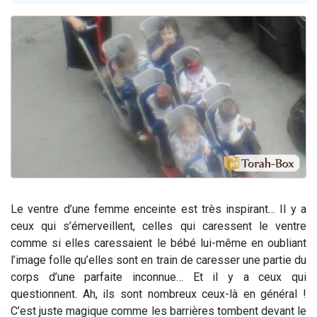
3 personnes viennent de nous rejoindre sur WhatsApp
11 personnes viennent de demander une bénédiction
Il reste 49 places pour étudier en groupe sur Zoom
3 personnes viennent de faire un don pour Diane, 80 ans, dans un appartement insalubre
5 personnes viennent de faire un don pour Reloger Rivka, 6 enfants, victime de violences...
Le ventre d’une femme enceinte est très inspirant… Il y a
ceux qui s’émerveillent, celles qui caressent le ventre
comme si elles caressaient le bébé lui-même en oubliant
l’image folle qu’elles sont en train de caresser une partie du
corps d’une parfaite inconnue…
Et il y a ceux qui
questionnent. Ah, ils sont nombreux ceux-là en général !
C’est juste magique comme les barrières tombent devant le