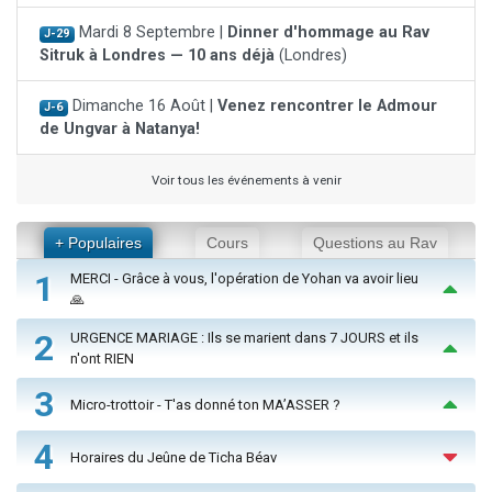
Mardi 8 Septembre |
Dinner d'hommage au Rav
J-29
Sitruk à Londres — 10 ans déjà
(Londres)
Dimanche 16 Août |
Venez rencontrer le Admour
J-6
de Ungvar à Natanya!
Voir tous les événements à venir
+ Populaires
Cours
Questions au Rav
1
MERCI - Grâce à vous, l'opération de Yohan va avoir lieu
🙏
2
URGENCE MARIAGE : Ils se marient dans 7 JOURS et ils
n'ont RIEN
3
Micro-trottoir - T'as donné ton MA’ASSER ?
4
Horaires du Jeûne de Ticha Béav