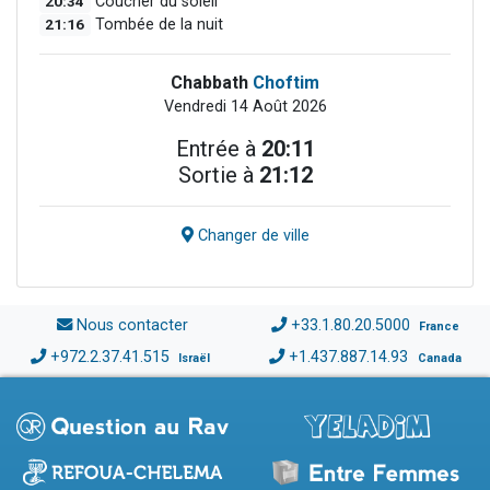
20:34
Coucher du soleil
21:16
Tombée de la nuit
Chabbath
Choftim
Vendredi 14 Août 2026
Entrée à
20:11
Sortie à
21:12
Changer de ville
Nous contacter
+33.1.80.20.5000
France
+972.2.37.41.515
+1.437.887.14.93
Israël
Canada