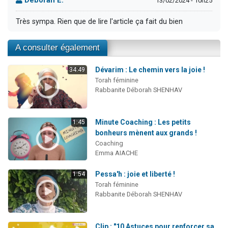
Deborah E.
13/02/2024 - 10h25
Très sympa. Rien que de lire l'article ça fait du bien
A consulter également
Dévarim : Le chemin vers la joie !
34:49
Torah féminine
Rabbanite Déborah SHENHAV
Minute Coaching : Les petits
1:45
bonheurs mènent aux grands !
Coaching
Emma AIACHE
Pessa'h : joie et liberté !
1:54
Torah féminine
Rabbanite Déborah SHENHAV
Clip : "10 Astuces pour renforcer sa