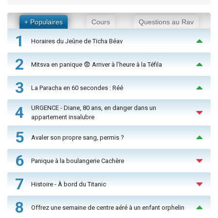
+ Populaires
Cours
Questions au Rav
1
Horaires du Jeûne de Ticha Béav
2
Mitsva en panique 😨 Arriver à l'heure à la Téfila
3
La Paracha en 60 secondes : Réé
4
URGENCE - Diane, 80 ans, en danger dans un
appartement insalubre
5
Avaler son propre sang, permis ?
6
Panique à la boulangerie Cachère
7
Histoire - À bord du Titanic
8
Offrez une semaine de centre aéré à un enfant orphelin