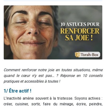
4 personnes viennent de nous rejoindre sur WhatsApp
3 personnes viennent de nous rejoindre sur WhatsApp
3 personnes viennent de faire un don pour 5 jours de vacances aux Orphelins
Odaya vient de donner son Maasser
2 personnes viennent de faire un don pour Tsédaka : pauvres d'Israel
Comment renforcer notre joie en toutes situations, même
quand le cœur n’y est pas… ? Réponse en 10 conseils
pratiques et accessibles à toutes !
1/ Être actif !
L'inactivité amène souvent à la tristesse. Soyons actives :
créer, cuisiner, sortir, faire du ménage, écrire, peindre,