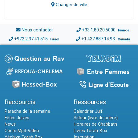
Changer de ville
Nous contacter
+33.1.80.20.5000
France
+972.2.37.41.515
+1.437.887.14.93
Israël
Canada
Raccourcis
Ressources
Paracha de la semaine
Calendrier Juif
Fêtes Juives
Sidour (livre de prière)
News
Horaires de Chabbath
Cours Mp3-Vidéo
Livres Torah-Box
Yéchiva Torah-Box
Inscription