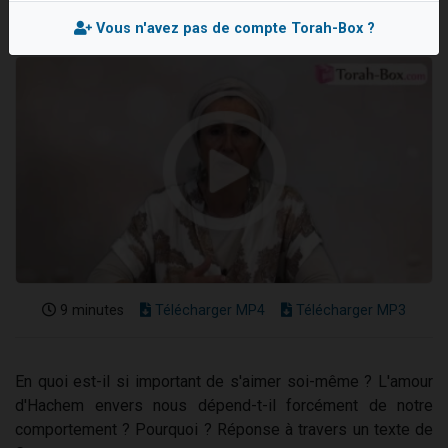
Nouvelle émission radio : Visions de grandeur n°104 : Le Chabbath et le Birkat Hamazone à travers le temps
Vous n'avez pas de compte Torah-Box ?
61 personnes viennent de demander une bénédiction
Ariel vient de donner son Maasser
Il reste 49 places pour étudier en groupe sur Zoom
Eva vient de donner son Maasser
9 minutes
Télécharger MP4
Télécharger MP3
En quoi est-il si important de s'aimer soi-même ? L'amour
d'Hachem envers nous dépend-t-il forcément de notre
comportement ? Pourquoi ? Réponse à travers un texte de