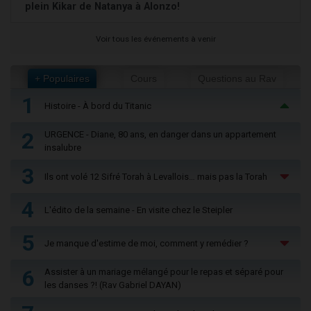
plein Kikar de Natanya à Alonzo!
Voir tous les événements à venir
+ Populaires
Cours
Questions au Rav
1
Histoire - À bord du Titanic
2
URGENCE - Diane, 80 ans, en danger dans un appartement
insalubre
3
Ils ont volé 12 Sifré Torah à Levallois… mais pas la Torah
4
L'édito de la semaine - En visite chez le Steipler
5
Je manque d'estime de moi, comment y remédier ?
6
Assister à un mariage mélangé pour le repas et séparé pour
les danses ?! (Rav Gabriel DAYAN)