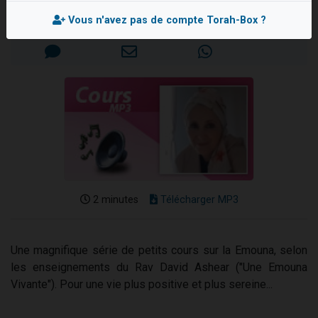
17 personnes viennent de demander une bénédiction
Mis en ligne le Mardi 11 Août 2020
Vous n'avez pas de compte Torah-Box ?
4 personnes viennent de nous rejoindre sur WhatsApp
Il reste 49 places pour étudier en groupe sur Zoom
Eva vient de donner son Maasser
Eli vient de donner son Maasser
2 minutes
Télécharger MP3
Une magnifique série de petits cours sur la Emouna, selon
les enseignements du Rav David Ashear ("Une Emouna
Vivante"). Pour une vie plus positive et plus sereine...