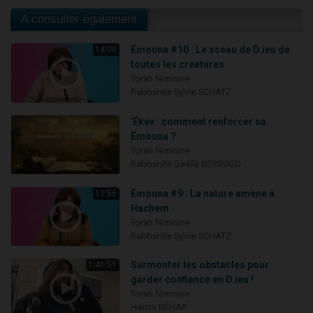
A consulter également
Émouna #10 : Le sceau de D.ieu de
14:00
toutes les créatures
Torah féminine
Rabbanite Sylvie SCHATZ
'Ékev : comment renforcer sa
Émouna ?
Torah féminine
Rabbanite Gaëlle BERDUGO
Émouna #9 : La nature amène à
12:56
Hachem
Torah féminine
Rabbanite Sylvie SCHATZ
Surmonter les obstacles pour
1:41:51
garder confiance en D.ieu !
Torah féminine
Hanna BÉHAR