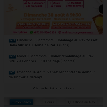
Dimanche 6 Septembre |
Hommage au Rav Yossef
J-28
Haim Sitruk au Dome de Paris
(Paris)
Mardi 8 Septembre |
Dinner d'hommage au Rav
J-30
Sitruk à Londres — 10 ans déjà
(Londres)
Dimanche 16 Août |
Venez rencontrer le Admour
J-7
de Ungvar à Natanya!
Voir tous les événements à venir
+ Populaires
Cours
Questions au Rav