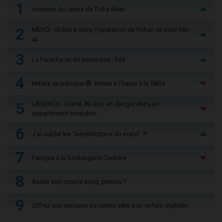
1
Horaires du Jeûne de Ticha Béav
2
MERCI - Grâce à vous, l'opération de Yohan va avoir lieu
🙏
3
La Paracha en 60 secondes : Réé
4
Mitsva en panique 😨 Arriver à l'heure à la Téfila
5
URGENCE - Diane, 80 ans, en danger dans un
appartement insalubre
6
J'ai oublié les "bénédictions du matin" ?!
7
Panique à la boulangerie Cachère
8
Avaler son propre sang, permis ?
9
Offrez une semaine de centre aéré à un enfant orphelin