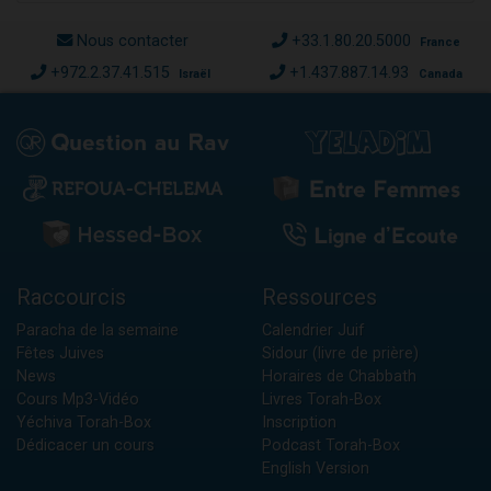
Nous contacter
+33.1.80.20.5000
France
+972.2.37.41.515
+1.437.887.14.93
Israël
Canada
Raccourcis
Ressources
Paracha de la semaine
Calendrier Juif
Fêtes Juives
Sidour (livre de prière)
News
Horaires de Chabbath
Cours Mp3-Vidéo
Livres Torah-Box
Yéchiva Torah-Box
Inscription
Dédicacer un cours
Podcast Torah-Box
English Version