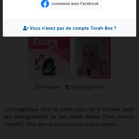
connexion avec Facebook
2 personnes viennent de nous rejoindre sur WhatsApp
Mis en ligne le Vendredi 11 Décembre 2020
13 personnes viennent de demander une bénédiction
Il reste 49 places pour étudier en groupe sur Zoom
Vous n'avez pas de compte Torah-Box ?
12 nouvelles musiques dans Torah-Box Music
2 personnes viennent de nous rejoindre sur WhatsApp
4 minutes
Télécharger MP3
Une magnifique série de petits cours sur la Emouna, selon
les enseignements du Rav David Ashear ("Une Emouna
Vivante"). Pour une vie plus positive et plus sereine...