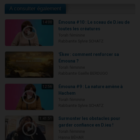
A consulter également
Émouna #10 : Le sceau de D.ieu de
14:00
toutes les créatures
Torah féminine
Rabbanite Sylvie SCHATZ
'Ékev : comment renforcer sa
Émouna ?
Torah féminine
Rabbanite Gaëlle BERDUGO
Émouna #9 : La nature amène à
12:56
Hachem
Torah féminine
Rabbanite Sylvie SCHATZ
Surmonter les obstacles pour
1:41:51
garder confiance en D.ieu !
Torah féminine
Hanna BÉHAR