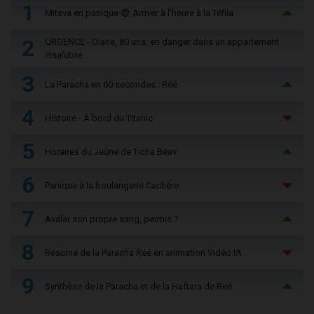
1
Mitsva en panique 😨 Arriver à l'heure à la Téfila
2
URGENCE - Diane, 80 ans, en danger dans un appartement
insalubre
3
La Paracha en 60 secondes : Réé
4
Histoire - À bord du Titanic
5
Horaires du Jeûne de Ticha Béav
6
Panique à la boulangerie Cachère
7
Avaler son propre sang, permis ?
8
Résumé de la Paracha Réé en animation Vidéo IA
9
Synthèse de la Paracha et de la Haftara de Reé