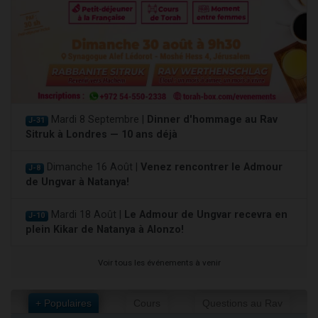
Mardi 8 Septembre |
Dinner d'hommage au Rav
J-31
Sitruk à Londres — 10 ans déjà
Dimanche 16 Août |
Venez rencontrer le Admour
J-8
de Ungvar à Natanya!
Mardi 18 Août |
Le Admour de Ungvar recevra en
J-10
plein Kikar de Natanya à Alonzo!
Voir tous les événements à venir
+ Populaires
Cours
Questions au Rav