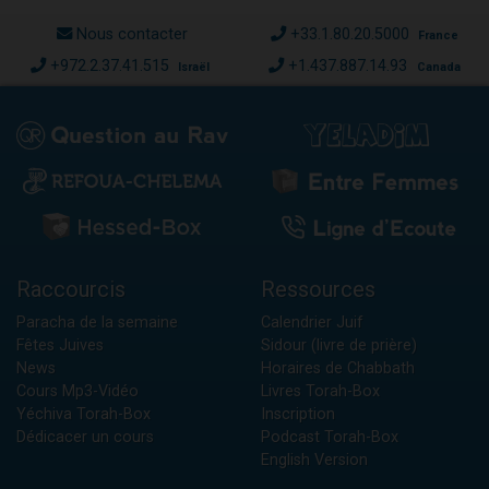
Nous contacter
+33.1.80.20.5000
France
+972.2.37.41.515
+1.437.887.14.93
Israël
Canada
Raccourcis
Ressources
Paracha de la semaine
Calendrier Juif
Fêtes Juives
Sidour (livre de prière)
News
Horaires de Chabbath
Cours Mp3-Vidéo
Livres Torah-Box
Yéchiva Torah-Box
Inscription
Dédicacer un cours
Podcast Torah-Box
English Version