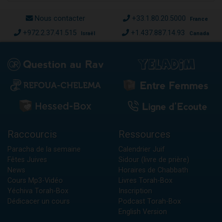
Nous contacter
+33.1.80.20.5000
France
+972.2.37.41.515
+1.437.887.14.93
Israël
Canada
Raccourcis
Ressources
Paracha de la semaine
Calendrier Juif
Fêtes Juives
Sidour (livre de prière)
News
Horaires de Chabbath
Cours Mp3-Vidéo
Livres Torah-Box
Yéchiva Torah-Box
Inscription
Dédicacer un cours
Podcast Torah-Box
English Version