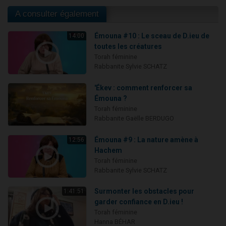
A consulter également
Émouna #10 : Le sceau de D.ieu de
14:00
toutes les créatures
Torah féminine
Rabbanite Sylvie SCHATZ
'Ékev : comment renforcer sa
Émouna ?
Torah féminine
Rabbanite Gaëlle BERDUGO
Émouna #9 : La nature amène à
12:56
Hachem
Torah féminine
Rabbanite Sylvie SCHATZ
Surmonter les obstacles pour
1:41:51
garder confiance en D.ieu !
Torah féminine
Hanna BÉHAR