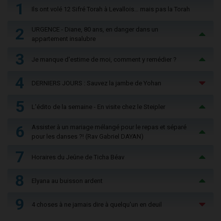
1
Ils ont volé 12 Sifré Torah à Levallois… mais pas la Torah
2
URGENCE - Diane, 80 ans, en danger dans un
appartement insalubre
3
Je manque d'estime de moi, comment y remédier ?
4
DERNIERS JOURS : Sauvez la jambe de Yohan
5
L'édito de la semaine - En visite chez le Steipler
6
Assister à un mariage mélangé pour le repas et séparé
pour les danses ?! (Rav Gabriel DAYAN)
7
Horaires du Jeûne de Ticha Béav
8
Elyana au buisson ardent
9
4 choses à ne jamais dire à quelqu'un en deuil