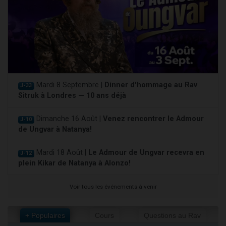
Mardi 8 Septembre |
Dinner d'hommage au Rav
J-33
Sitruk à Londres — 10 ans déjà
Dimanche 16 Août |
Venez rencontrer le Admour
J-10
de Ungvar à Natanya!
Mardi 18 Août |
Le Admour de Ungvar recevra en
J-12
plein Kikar de Natanya à Alonzo!
Voir tous les événements à venir
+ Populaires
Cours
Questions au Rav